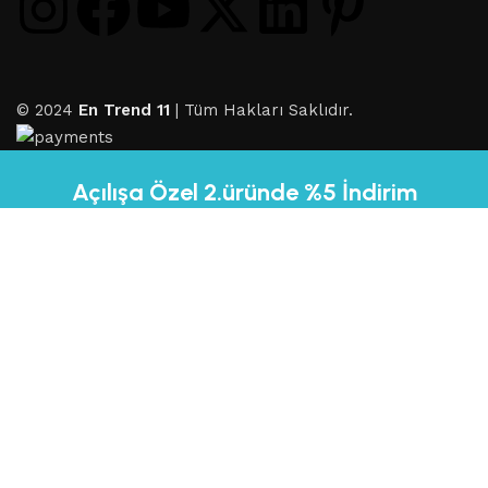
© 2024
En Trend 11
| Tüm Hakları Saklıdır.
Açılışa Özel 2.üründe %5 İndirim
Fırsatı Kaçırma!
Ürünleri İncele
Shop
Filters
Wishlist
0
Cart