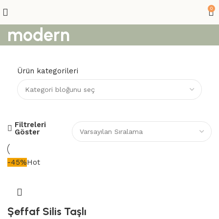
0
modern
Ürün kategorileri
Filtreleri
Fırsat Ürünler
Göster
-45%
Hot
Şeffaf Silis Taşlı