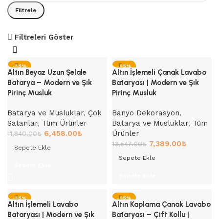
Filtrele
Filtreleri Göster
Fırsat Ürünler
-45%
-45%
Altın Beyaz Uzun Şelale
Altın İşlemeli Çanak Lavabo
Batarya – Modern ve Şık
Bataryası | Modern ve Şık
Pirinç Musluk
Pirinç Musluk
Batarya ve Musluklar
,
Çok
Banyo Dekorasyon
,
Satanlar
,
Tüm Ürünler
Batarya ve Musluklar
,
Tüm
6,458.00
₺
Ürünler
11,840.00
₺
7,389.00
₺
13,547.00
₺
Sepete Ekle
Sepete Ekle
Sepete Ekle
Sepete Ekle
-45%
-45%
Altın İşlemeli Lavabo
Altın Kaplama Çanak Lavabo
Bataryası | Modern ve Şık
Bataryası – Çift Kollu |