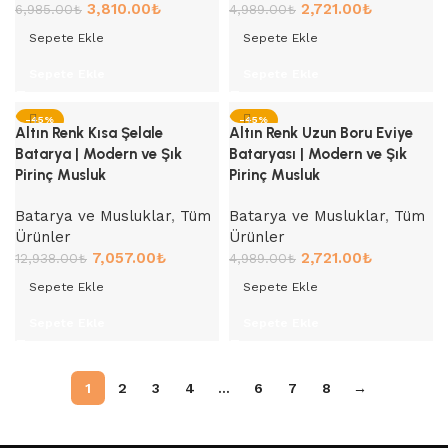
3,810.00
₺
2,721.00
₺
6,985.00
₺
4,989.00
₺
Sepete Ekle
Sepete Ekle
Sepete Ekle
Sepete Ekle
-45%
-45%
Altın Renk Kısa Şelale
Altın Renk Uzun Boru Eviye
Batarya | Modern ve Şık
Bataryası | Modern ve Şık
Pirinç Musluk
Pirinç Musluk
Batarya ve Musluklar
,
Tüm
Batarya ve Musluklar
,
Tüm
Ürünler
Ürünler
7,057.00
₺
2,721.00
₺
12,938.00
₺
4,989.00
₺
Sepete Ekle
Sepete Ekle
Sepete Ekle
Sepete Ekle
1
2
3
4
…
6
7
8
→