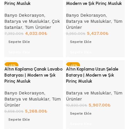
Pirinç Musluk
Modern ve Şık Pirinç Musluk
Banyo Dekorasyon
,
Banyo Dekorasyon
,
Batarya ve Musluklar
,
Çok
Batarya ve Musluklar
,
Tüm
Satanlar
,
Tüm Ürünler
Ürünler
4,032.00
₺
5,427.00
₺
7,392.00
₺
9,950.00
₺
Sepete Ekle
Sepete Ekle
Sepete Ekle
Sepete Ekle
-45%
-45%
Altın Kaplama Çanak Lavabo
Altın Kaplama Uzun Şelale
Bataryası | Modern ve Şık
Batarya | Modern ve Şık
Pirinç Musluk
Pirinç Musluk
Banyo Dekorasyon
,
Batarya ve Musluklar
,
Tüm
Batarya ve Musluklar
,
Tüm
Ürünler
Ürünler
5,907.00
₺
10,830.00
₺
5,268.00
₺
9,658.00
₺
Sepete Ekle
Sepete Ekle
Sepete Ekle