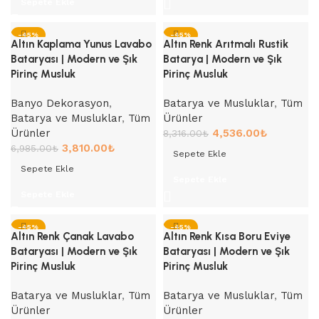
Sepete Ekle
-45%
-45%
Altın Kaplama Yunus Lavabo
Altın Renk Arıtmalı Rustik
Bataryası | Modern ve Şık
Batarya | Modern ve Şık
Pirinç Musluk
Pirinç Musluk
Banyo Dekorasyon
,
Batarya ve Musluklar
,
Tüm
Batarya ve Musluklar
,
Tüm
Ürünler
Ürünler
4,536.00
₺
8,316.00
₺
3,810.00
₺
6,985.00
₺
Sepete Ekle
Sepete Ekle
Sepete Ekle
Sepete Ekle
-45%
-45%
Altın Renk Çanak Lavabo
Altın Renk Kısa Boru Eviye
Bataryası | Modern ve Şık
Bataryası | Modern ve Şık
Pirinç Musluk
Pirinç Musluk
Batarya ve Musluklar
,
Tüm
Batarya ve Musluklar
,
Tüm
Ürünler
Ürünler