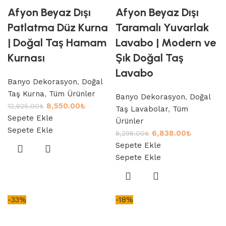
Afyon Beyaz Dışı
Afyon Beyaz Dışı
Patlatma Düz Kurna
Taramalı Yuvarlak
| Doğal Taş Hamam
Lavabo | Modern ve
Kurnası
Şık Doğal Taş
Lavabo
Banyo Dekorasyon
,
Doğal
Taş Kurna
,
Tüm Ürünler
Banyo Dekorasyon
,
Doğal
8,550.00
₺
12,825.00
₺
Taş Lavabolar
,
Tüm
Sepete Ekle
Ürünler
Sepete Ekle
6,838.00
₺
8,298.00
₺
Sepete Ekle
Sepete Ekle
-33%
-18%