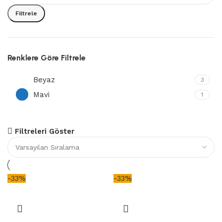
Filtrele
Renklere Göre Filtrele
Beyaz
3
Mavi
1
Fırsat Ürünler
Filtreleri Göster
-33%
-33%