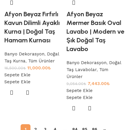
Afyon Beyaz Fırfırlı
Afyon Beyaz
Kavun Dilimli Ayaklı
Mermer Basık Oval
Kurna | Doğal Taş
Lavabo | Modern ve
Hamam Kurnası
Şık Doğal Taş
Lavabo
Banyo Dekorasyon
,
Doğal
Taş Kurna
,
Tüm Ürünler
Banyo Dekorasyon
,
Doğal
11,000.00
₺
16,500.00
₺
Taş Lavabolar
,
Tüm
Sepete Ekle
Ürünler
Sepete Ekle
7,443.00
₺
9,054.00
₺
Sepete Ekle
Sepete Ekle
1
2
3
4
…
84
85
86
→