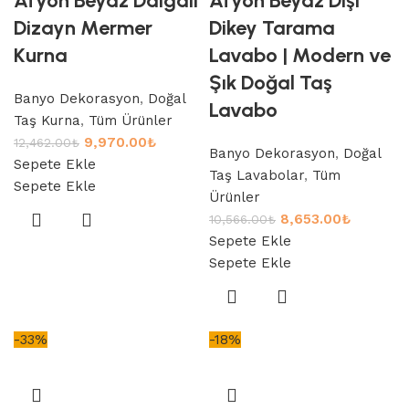
Afyon Beyaz Dalgalı
Afyon Beyaz Dışı
Dizayn Mermer
Dikey Tarama
Kurna
Lavabo | Modern ve
Şık Doğal Taş
Banyo Dekorasyon
,
Doğal
Lavabo
Taş Kurna
,
Tüm Ürünler
9,970.00
₺
12,462.00
₺
Banyo Dekorasyon
,
Doğal
Sepete Ekle
Taş Lavabolar
,
Tüm
Sepete Ekle
Ürünler
8,653.00
₺
10,566.00
₺
Sepete Ekle
Sepete Ekle
-33%
-18%