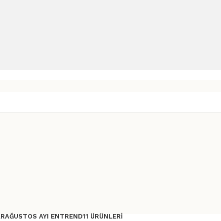
AR
AĞUSTOS AYI ENTREND11 ÜRÜNLERI