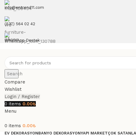
info@entrend11.com
(537) 564 02 42
WhatsApp Destek
Search
Compare
Wishlist
Login / Register
0
items
0.00
₺
Menu
0
items
0.00
₺
EV DEKORASYON
BANYO DEKORASYON
YAPI MARKET
ÇOK SATANL