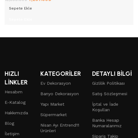
Sepete Ekle
Sepete Ekle
HIZLI
KATEGORİLER
DETAYLI BİLGİ
LİNKLER
Ev Dekorasyon
Gizlilik Politikası
Hesabım
Banyo Dekorasyon
Satış Sözleşmesi
E-Katalog
Yapı Market
İptal ve İade
Koşulları
Hakkımızda
Süpermarket
Banka Hesap
Blog
Nisan Ayı Entrend11
Numaralarımız
Ürünleri
İletişim
Sipariş Takip