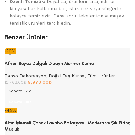
Özenli Temizlik:
Doğal taş ürünlerinizi aşındırıcı
kimyasallar kullanmadan, ıslak bez veya süngerle
kolayca temizleyin. Daha zorlu lekeler için yumuşak
temizlik ürünleri tercih edin.
Benzer Ürünler
-20%
Afyon Beyaz Dalgalı Dizayn Mermer Kurna
Banyo Dekorasyon
,
Doğal Taş Kurna
,
Tüm Ürünler
9,970.00
₺
12,462.00
₺
Sepete Ekle
Sepete Ekle
-45%
Altın İşlemeli Çanak Lavabo Bataryası | Modern ve Şık Pirinç
Musluk