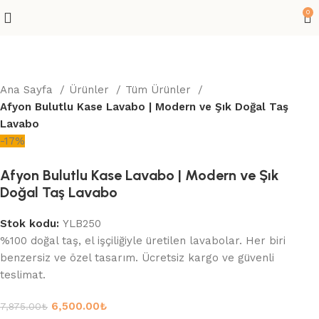
0
Ana Sayfa
Ürünler
Tüm Ürünler
Afyon Bulutlu Kase Lavabo | Modern ve Şık Doğal Taş
Lavabo
-17%
Afyon Bulutlu Kase Lavabo | Modern ve Şık
Doğal Taş Lavabo
Stok kodu:
YLB250
%100 doğal taş, el işçiliğiyle üretilen lavabolar. Her biri
benzersiz ve özel tasarım. Ücretsiz kargo ve güvenli
teslimat.
6,500.00
₺
7,875.00
₺