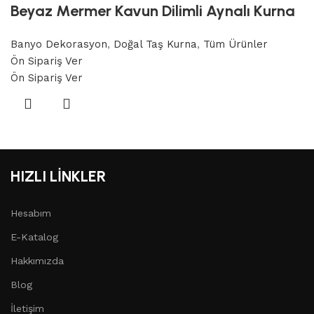
Beyaz Mermer Kavun Dilimli Aynalı Kurna
Banyo Dekorasyon
,
Doğal Taş Kurna
,
Tüm Ürünler
Ön Sipariş Ver
Ön Sipariş Ver
HIZLI LİNKLER
Hesabım
E-Katalog
Hakkımızda
Blog
İletişim