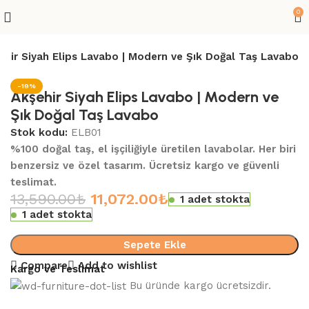
0
ehir Siyah Elips Lavabo | Modern ve Şık Doğal Taş Lavabo
-19%
Akşehir Siyah Elips Lavabo | Modern ve
Şık Doğal Taş Lavabo
Stok kodu:
ELB01
%100 doğal taş, el işçiliğiyle üretilen lavabolar. Her biri
benzersiz ve özel tasarım. Ücretsiz kargo ve güvenli
teslimat.
13,590.00
₺
11,072.00
₺
1 adet stokta
1 adet stokta
Sepete Ekle
Compare
Add to wishlist
Kargo ve Teslimat
Bu üründe kargo ücretsizdir.