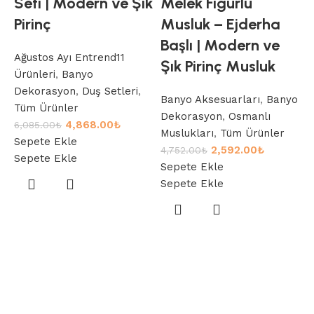
Seti | Modern ve Şık
Melek Figürlü
Pirinç
Musluk – Ejderha
Başlı | Modern ve
Ağustos Ayı Entrend11
Şık Pirinç Musluk
Ürünleri
,
Banyo
Dekorasyon
,
Duş Setleri
,
Banyo Aksesuarları
,
Banyo
A
Tüm Ürünler
Dekorasyon
,
Osmanlı
R
4,868.00
₺
6,085.00
₺
Muslukları
,
Tüm Ürünler
Sepete Ekle
2,592.00
₺
4,752.00
₺
Sepete Ekle
P
Sepete Ekle
Sepete Ekle
B
Ü
8
S
S