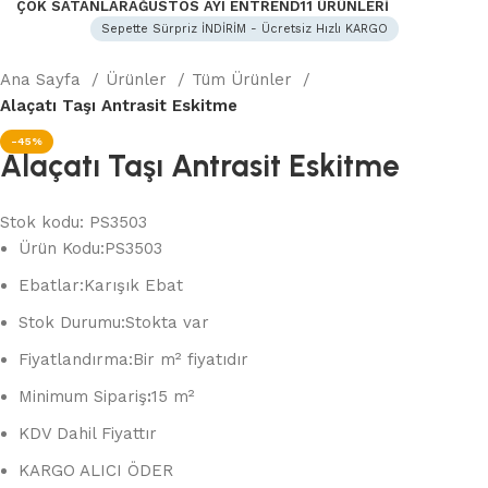
ÇOK SATANLAR
AĞUSTOS AYI ENTREND11 ÜRÜNLERI
Sepette Sürpriz İNDİRİM - Ücretsiz Hızlı KARGO
Ana Sayfa
Ürünler
Tüm Ürünler
Alaçatı Taşı Antrasit Eskitme
-45%
Alaçatı Taşı Antrasit Eskitme
Stok kodu:
PS3503
Ürün Kodu:
PS3503
Ebatlar:
Karışık Ebat
Stok Durumu:
Stokta var
Fiyatlandırma:
Bir m² fiyatıdır
Minimum Sipariş
:
15 m²
KDV Dahil Fiyattır
KARGO ALICI ÖDER