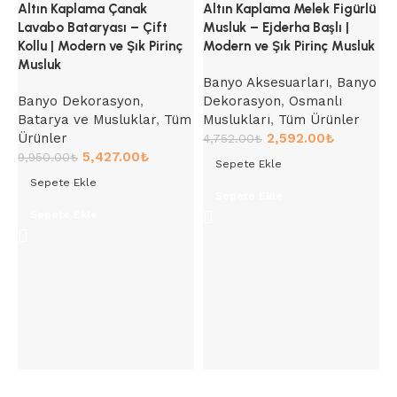
Altın Kaplama Çanak
Altın Kaplama Melek Figürlü
Lavabo Bataryası – Çift
Musluk – Ejderha Başlı |
Kollu | Modern ve Şık Pirinç
Modern ve Şık Pirinç Musluk
Musluk
Banyo Aksesuarları
,
Banyo
Banyo Dekorasyon
,
Dekorasyon
,
Osmanlı
Batarya ve Musluklar
,
Tüm
Muslukları
,
Tüm Ürünler
Ürünler
2,592.00
₺
4,752.00
₺
5,427.00
₺
9,950.00
₺
Sepete Ekle
A
Sepete Ekle
B
Sepete Ekle
P
Sepete Ekle
B
Ü
1