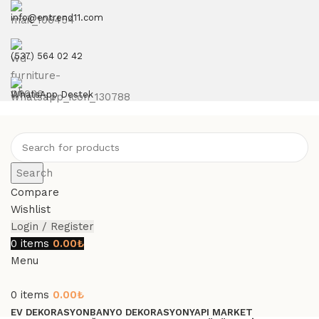
info@entrend11.com
(537) 564 02 42
WhatsApp Destek
Search
Compare
Wishlist
Login / Register
0
items
0.00
₺
Menu
0
items
0.00
₺
EV DEKORASYON
BANYO DEKORASYON
YAPI MARKET