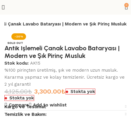
0
meli Çanak Lavabo Bataryası | Modern ve Şık Pirinç Musluk
-20%
SOLD OUT
Antik İşlemeli Çanak Lavabo Bataryası |
Modern ve Şık Pirinç Musluk
Stok kodu:
AK15
%100 pirinçten üretilmiş, şık ve modern uzun musluk.
Kararma yapmaz ve kolay temizlenir. Ücretsiz kargo ve
2 yıl garanti!
4,125.00
₺
3,300.00
₺
Stokta yok
Stokta yok
Compare
Add to wishlist
Kargo ve Teslimat
Temizlik ve Bakım: