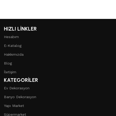
HIZLI LİNKLER
Hesabım
E-Katalog
Hakkımızda
Blog
İletişim
KATEGORİLER
Ev Dekorasyon
Banyo Dekorasyon
Yapı Market
Süpermarket