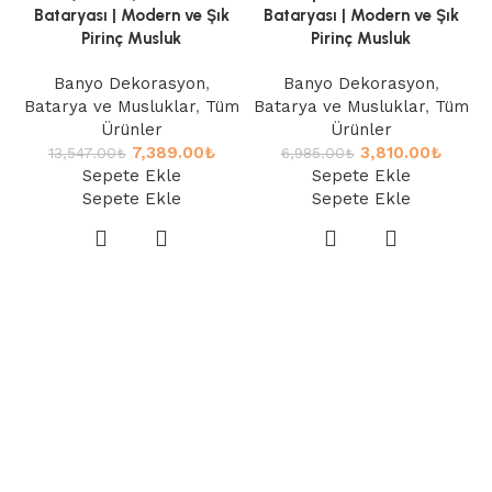
Bataryası | Modern ve Şık
Bataryası | Modern ve Şık
Pirinç Musluk
Pirinç Musluk
Banyo Dekorasyon
,
Banyo Dekorasyon
,
Batarya ve Musluklar
,
Tüm
Batarya ve Musluklar
,
Tüm
Ürünler
Ürünler
7,389.00
₺
3,810.00
₺
13,547.00
₺
6,985.00
₺
Sepete Ekle
Sepete Ekle
Sepete Ekle
Sepete Ekle
B