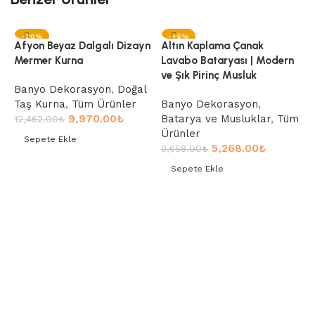
-20%
-45%
Afyon Beyaz Dalgalı Dizayn
Altın Kaplama Çanak
Mermer Kurna
Lavabo Bataryası | Modern
ve Şık Pirinç Musluk
Banyo Dekorasyon
,
Doğal
Taş Kurna
,
Tüm Ürünler
Banyo Dekorasyon
,
9,970.00
₺
Batarya ve Musluklar
,
Tüm
12,462.00
₺
Ürünler
Sepete Ekle
5,268.00
₺
9,658.00
₺
Sepete Ekle
Sepete Ekle
A
B
Sepete Ekle
P
B
Ü
1