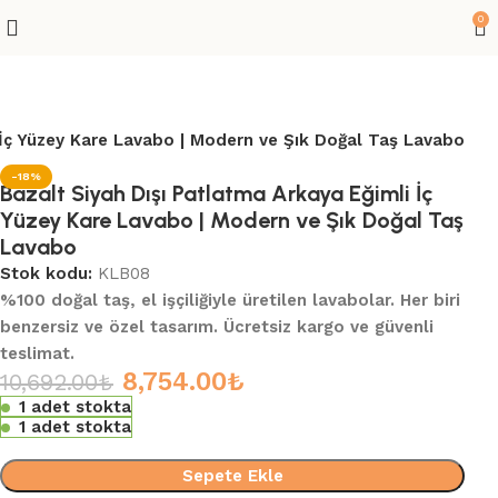
0
 İç Yüzey Kare Lavabo | Modern ve Şık Doğal Taş Lavabo
-18%
Bazalt Siyah Dışı Patlatma Arkaya Eğimli İç
Yüzey Kare Lavabo | Modern ve Şık Doğal Taş
Lavabo
Stok kodu:
KLB08
%100 doğal taş, el işçiliğiyle üretilen lavabolar. Her biri
benzersiz ve özel tasarım. Ücretsiz kargo ve güvenli
teslimat.
8,754.00
₺
10,692.00
₺
1 adet stokta
1 adet stokta
Sepete Ekle