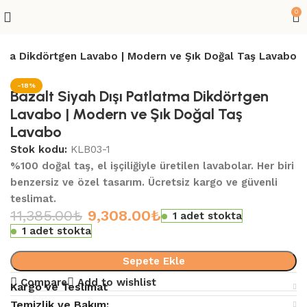
0
atma Dikdörtgen Lavabo | Modern ve Şık Doğal Taş Lavabo
-18%
Bazalt Siyah Dışı Patlatma Dikdörtgen
Lavabo | Modern ve Şık Doğal Taş
Lavabo
Stok kodu:
KLB03-1
%100 doğal taş, el işçiliğiyle üretilen lavabolar. Her biri
benzersiz ve özel tasarım. Ücretsiz kargo ve güvenli
teslimat.
11,385.00
₺
9,308.00
₺
1 adet stokta
1 adet stokta
Sepete Ekle
Compare
Add to wishlist
Kargo ve Teslimat
Temizlik ve Bakım: