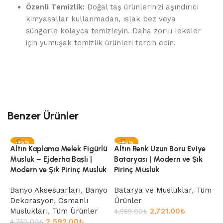
Özenli Temizlik:
Doğal taş ürünlerinizi aşındırıcı
kimyasallar kullanmadan, ıslak bez veya
süngerle kolayca temizleyin. Daha zorlu lekeler
için yumuşak temizlik ürünleri tercih edin.
Benzer Ürünler
-45%
-45%
Altın Kaplama Melek Figürlü
Altın Renk Uzun Boru Eviye
Musluk – Ejderha Başlı |
Bataryası | Modern ve Şık
Modern ve Şık Pirinç Musluk
Pirinç Musluk
Banyo Aksesuarları
,
Banyo
Batarya ve Musluklar
,
Tüm
Dekorasyon
,
Osmanlı
Ürünler
Muslukları
,
Tüm Ürünler
2,721.00
₺
4,989.00
₺
2,592.00
₺
4,752.00
₺