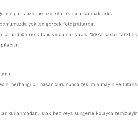
ği ile sipariş üzerine özel olarak tasarlanmaktadır.
oomumuzda çekilen gerçek fotoğraflardır.
r bir ürünün renk tonu ve damar yapısı %10’a kadar farklılık 
ılabilir.
lanır.
edin; herhangi bir hasar durumunda teslim almayın ve tutanak
allar kullanmadan, ıslak bez veya süngerle kolayca temizleyin.