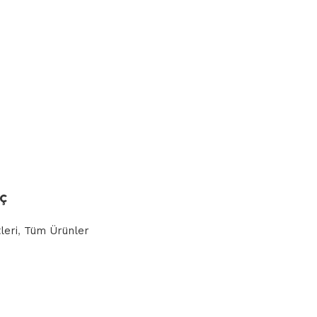
nç
leri
,
Tüm Ürünler