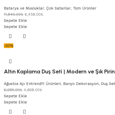
Batarya ve Musluklar
,
Çok Satanlar
,
Tüm Ürünler
11,840.00
₺
6,458.00
₺
Sepete Ekle
Sepete Ekle
-20%
Altın Kaplama Duş Seti | Modern ve Şık Piri
Ağustos Ayı Entrend11 Ürünleri
,
Banyo Dekorasyon
,
Duş Set
6,085.00
₺
4,868.00
₺
Sepete Ekle
Sepete Ekle