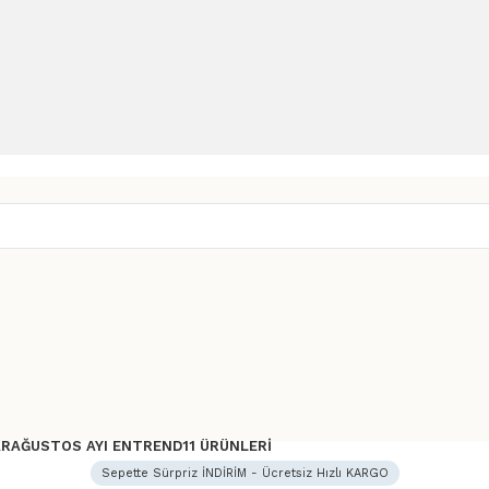
AR
AĞUSTOS AYI ENTREND11 ÜRÜNLERI
Sepette Sürpriz İNDİRİM - Ücretsiz Hızlı KARGO