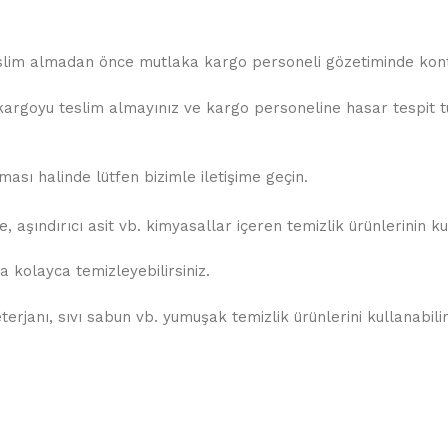
teslim almadan önce mutlaka kargo personeli gözetiminde kontr
rgoyu teslim almayınız ve kargo personeline hasar tespit tuta
sı halinde lütfen bizimle iletişime geçin.
 aşındırıcı asit vb. kimyasallar içeren temizlik ürünlerinin k
 kolayca temizleyebilirsiniz.
rjanı, sıvı sabun vb. yumuşak temizlik ürünlerini kullanabilir