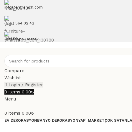
info@entrend11.com
(537) 564 02 42
WhatsApp Destek
Compare
Wishlist
Login / Register
0
items
0.00
₺
Menu
0
items
0.00
₺
EV DEKORASYON
BANYO DEKORASYON
YAPI MARKET
ÇOK SATANL