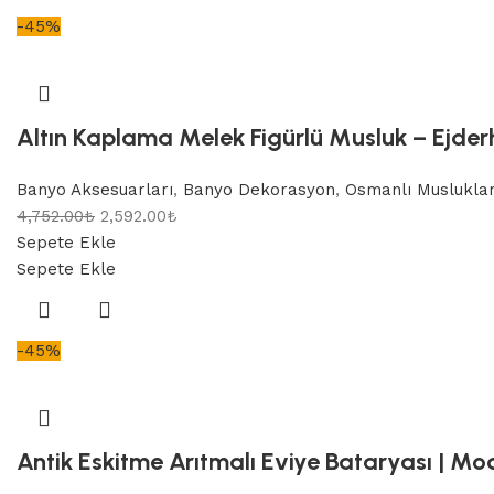
-45%
Altın Kaplama Melek Figürlü Musluk – Ejderh
Banyo Aksesuarları
,
Banyo Dekorasyon
,
Osmanlı Musluklar
4,752.00
₺
2,592.00
₺
Sepete Ekle
Sepete Ekle
-45%
Antik Eskitme Arıtmalı Eviye Bataryası | Mo