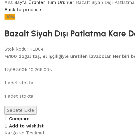
Ana Sayfa
Ürünler
Tüm Ürünler
Bazalt Siyah Dışı Patlatm
Back to products
-18%
Bazalt Siyah Dışı Patlatma Kare 
Stok kodu:
KLB04
%100 doğal taş, el işçiliğiyle üretilen lavabolar. Her biri
12,582.00
₺
10,266.00
₺
1 adet stokta
1 adet stokta
Sepete Ekle
Compare
Add to wishlist
Kargo ve Teslimat