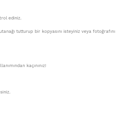
ol ediniz.
nağı tutturup bir kopyasını isteyiniz veya fotoğrafını
ullanımından kaçınınız!
siniz.