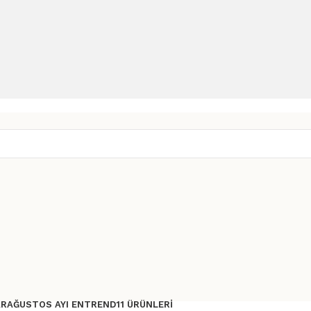
AR
AĞUSTOS AYI ENTREND11 ÜRÜNLERI