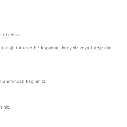
ol ediniz.
nağı tutturup bir kopyasını isteyiniz veya fotoğrafını
ullanımından kaçınınız!
siniz.