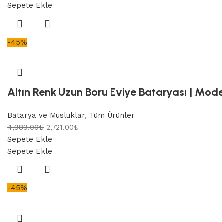
Sepete Ekle
-45%
Altın Renk Uzun Boru Eviye Bataryası | Mode
Batarya ve Musluklar
,
Tüm Ürünler
4,989.00
₺
2,721.00
₺
Sepete Ekle
Sepete Ekle
-45%