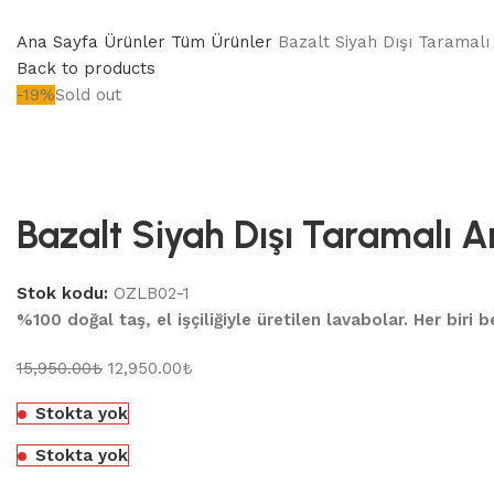
Ana Sayfa
Ürünler
Tüm Ürünler
Bazalt Siyah Dışı Taramal
Back to products
-19%
Sold out
Bazalt Siyah Dışı Taramalı 
Stok kodu:
OZLB02-1
%100 doğal taş, el işçiliğiyle üretilen lavabolar. Her biri
15,950.00
₺
12,950.00
₺
Stokta yok
Stokta yok