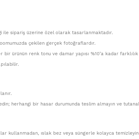
ği ile sipariş üzerine özel olarak tasarlanmaktadır.
oomumuzda çekilen gerçek fotoğraflardır.
r bir ürünün renk tonu ve damar yapısı %10’a kadar farklılık 
ılabilir.
lanır.
edin; herhangi bir hasar durumunda teslim almayın ve tutanak
allar kullanmadan, ıslak bez veya süngerle kolayca temizleyin.