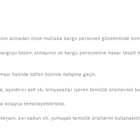
teslim almadan önce mutlaka kargo personeli gözetiminde kontr
rgoyu teslim almayınız ve kargo personeline hasar tespit tuta
sı halinde lütfen bizimle iletişime geçin.
 aşındırıcı asit vb. kimyasallar içeren temizlik ürünlerinin k
 kolayca temizleyebilirsiniz.
rjanı, sıvı sabun vb. yumuşak temizlik ürünlerini kullanabilir