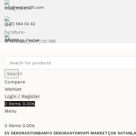
info@entrend11.com
(537) 564 02 42
WhatsApp Destek
Search
Compare
Wishlist
Login / Register
0
items
0.00
₺
Menu
0
items
0.00
₺
EV DEKORASYON
BANYO DEKORASYON
YAPI MARKET
ÇOK SATANL