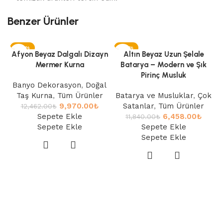
Benzer Ürünler
-20%
-45%
Afyon Beyaz Dalgalı Dizayn
Altın Beyaz Uzun Şelale
Mermer Kurna
Batarya – Modern ve Şık
Pirinç Musluk
Banyo Dekorasyon
,
Doğal
Taş Kurna
,
Tüm Ürünler
Batarya ve Musluklar
,
Çok
9,970.00
₺
Satanlar
,
Tüm Ürünler
12,462.00
₺
Sepete Ekle
6,458.00
₺
11,840.00
₺
Sepete Ekle
Sepete Ekle
Sepete Ekle
B