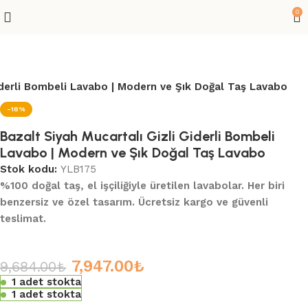
0
Giderli Bombeli Lavabo | Modern ve Şık Doğal Taş Lavabo
-18%
Bazalt Siyah Mucartalı Gizli Giderli Bombeli
Lavabo | Modern ve Şık Doğal Taş Lavabo
Stok kodu:
YLB175
%100 doğal taş, el işçiliğiyle üretilen lavabolar. Her biri
benzersiz ve özel tasarım. Ücretsiz kargo ve güvenli
teslimat.
7,947.00
₺
9,684.00
₺
1 adet stokta
1 adet stokta