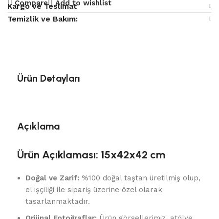
Compare
Add to wishlist
Kargo ve Teslimat
Temizlik ve Bakım:
Ürün Detayları
Açıklama
Ürün Açıklaması: 15x42x42 cm
Doğal ve Zarif:
%100 doğal taştan üretilmiş olup,
el işçiliği ile sipariş üzerine özel olarak
tasarlanmaktadır.
Orijinal Fotoğraflar:
Ürün görsellerimiz, atölye