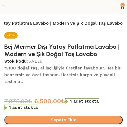
0
 Yatay Patlatma Lavabo | Modern ve Şık Doğal Taş Lavabo
-17%
Bej Mermer Dışı Yatay Patlatma Lavabo |
Modern ve Şık Doğal Taş Lavabo
Stok kodu:
XVE26
%100 doğal taş, el işçiliğiyle üretilen lavabolar. Her biri
benzersiz ve özel tasarım. Ücretsiz kargo ve güvenli
teslimat.
7,875.00
₺
6,500.00
₺
1 adet stokta
1 adet stokta
Sepete Ekle