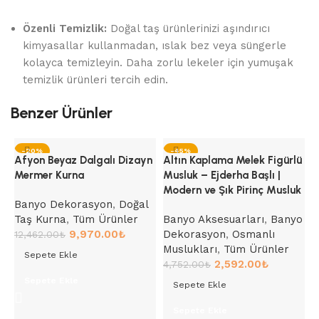
Özenli Temizlik:
Doğal taş ürünlerinizi aşındırıcı
kimyasallar kullanmadan, ıslak bez veya süngerle
kolayca temizleyin. Daha zorlu lekeler için yumuşak
temizlik ürünleri tercih edin.
Benzer Ürünler
-20%
-45%
Afyon Beyaz Dalgalı Dizayn
Altın Kaplama Melek Figürlü
Mermer Kurna
Musluk – Ejderha Başlı |
Modern ve Şık Pirinç Musluk
Banyo Dekorasyon
,
Doğal
Taş Kurna
,
Tüm Ürünler
Banyo Aksesuarları
,
Banyo
9,970.00
₺
Dekorasyon
,
Osmanlı
12,462.00
₺
Muslukları
,
Tüm Ürünler
Sepete Ekle
2,592.00
₺
4,752.00
₺
Sepete Ekle
Sepete Ekle
A
B
Sepete Ekle
P