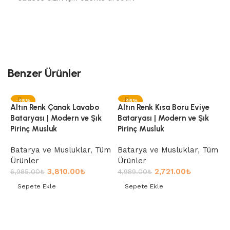
Benzer Ürünler
-45%
-45%
Altın Renk Çanak Lavabo
Altın Renk Kısa Boru Eviye
Bataryası | Modern ve Şık
Bataryası | Modern ve Şık
Pirinç Musluk
Pirinç Musluk
Batarya ve Musluklar
,
Tüm
Batarya ve Musluklar
,
Tüm
Ürünler
Ürünler
3,810.00
₺
2,721.00
₺
6,985.00
₺
4,989.00
₺
Sepete Ekle
Sepete Ekle
A
Sepete Ekle
Sepete Ekle
B
P