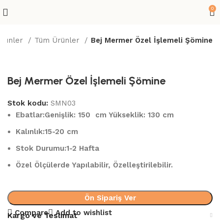
0
rünler
Tüm Ürünler
Bej Mermer Özel İşlemeli Şömine
Bej Mermer Özel İşlemeli Şömine
Stok kodu:
SMN03
Ebatlar:
Genişlik: 150 cm Yükseklik: 130 cm
Kalınlık:
15-20 cm
Stok Durumu:
1-2 Hafta
Özel Ölçülerde Yapılabilir, Özelleştirilebilir.
Ön Sipariş Ver
Compare
Add to wishlist
Kargo ve Teslimat