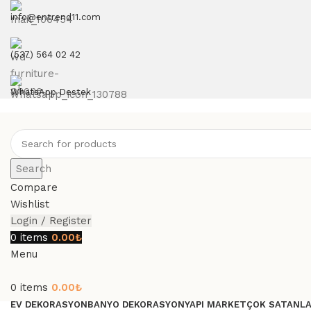
info@entrend11.com
(537) 564 02 42
WhatsApp Destek
Search
Compare
Wishlist
Login / Register
0
items
0.00
₺
Menu
0
items
0.00
₺
EV DEKORASYON
BANYO DEKORASYON
YAPI MARKET
ÇOK SATANL