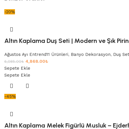
-20%
Altın Kaplama Duş Seti | Modern ve Şık Piri
Ağustos Ayı Entrend11 Ürünleri
,
Banyo Dekorasyon
,
Duş Set
4,868.00
₺
6,085.00
₺
Sepete Ekle
Sepete Ekle
-45%
Altın Kaplama Melek Figürlü Musluk – Ejderh