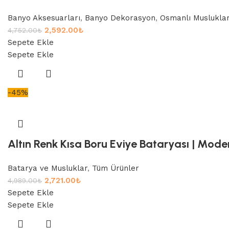
Banyo Aksesuarları
,
Banyo Dekorasyon
,
Osmanlı Musluklar
2,592.00
₺
4,752.00
₺
Sepete Ekle
Sepete Ekle
-45%
Altın Renk Kısa Boru Eviye Bataryası | Moder
Batarya ve Musluklar
,
Tüm Ürünler
2,721.00
₺
4,989.00
₺
Sepete Ekle
Sepete Ekle