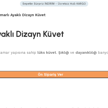
Sepette Sürpriz İNDİRİM - Ücretsiz Hızlı KARGO
marlı Ayaklı Dizayn Küvet
aklı Dizayn Küvet
 damar yapısına sahip
lüks küvet
.
Şıklığı
ve
dayanıklılığı
banyon
Ön Sipariş Ver