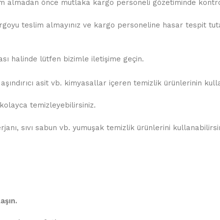
slim almadan önce mutlaka kargo personeli gözetiminde kontrol
oyu teslim almayınız ve kargo personeline hasar tespit tutana
 halinde lütfen bizimle iletişime geçin.
şındırıcı asit vb. kimyasallar içeren temizlik ürünlerinin kul
olayca temizleyebilirsiniz.
anı, sıvı sabun vb. yumuşak temizlik ürünlerini kullanabilirsin
aşın.