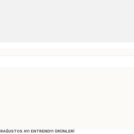
AR
AĞUSTOS AYI ENTREND11 ÜRÜNLERI