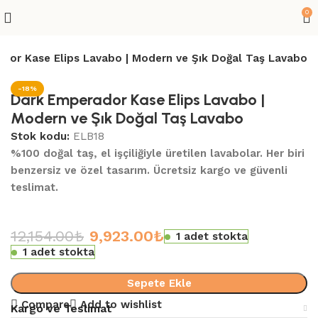
0
dor Kase Elips Lavabo | Modern ve Şık Doğal Taş Lavabo
-18%
Dark Emperador Kase Elips Lavabo |
Modern ve Şık Doğal Taş Lavabo
Stok kodu:
ELB18
%100 doğal taş, el işçiliğiyle üretilen lavabolar. Her biri
benzersiz ve özel tasarım. Ücretsiz kargo ve güvenli
teslimat.
12,154.00
₺
9,923.00
₺
1 adet stokta
1 adet stokta
Sepete Ekle
Compare
Add to wishlist
Kargo ve Teslimat