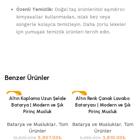
Özenli Temizlik:
Doğal taş ürünlerinizi aşındırıcı
kimyasallar kullanmadan, ıslak bez veya
süngerle kolayca temizleyin. Daha zorlu lekeler
için yumuşak temizlik ürünleri tercih edin.
Benzer Ürünler
-45%
-45%
Altın Kaplama Uzun Şelale
Altın Renk Çanak Lavabo
Batarya | Modern ve Şık
Bataryası | Modern ve Şık
Pirinç Musluk
Pirinç Musluk
Batarya ve Musluklar
,
Tüm
Batarya ve Musluklar
,
Tüm
Ürünler
Ürünler
5,907.00
₺
3,810.00
₺
10,830.00
₺
6,985.00
₺