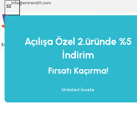
info@entrend11.com
Açılışa Özel 2.üründe %5
Ev Dekorasyon
Banyo Dekorasyon
Yapı Market
Çok Satanlar
Ağustos A
İndirim
Ana Sayfa
Ürünler
Tüm Ürünler
Gümüş Traverten E
Fırsatı Kaçırma!
-17%
Ürünleri İncele