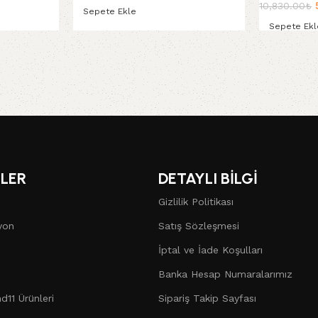
10,830.00
₺
Sepete Ekle
Sepete Ekl
Sepete Ekle
Sepete Ek
LER
DETAYLI BİLGİ
Gizlilik Politikası
yon
Satış Sözleşmesi
İptal ve İade Koşulları
Banka Hesap Numaralarımız
d11 Ürünleri
Sipariş Takip Sayfası