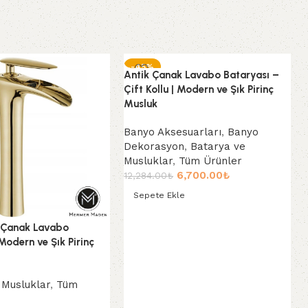
-45%
Antik Çanak Lavabo Bataryası –
Çift Kollu | Modern ve Şık Pirinç
Musluk
Banyo Aksesuarları
,
Banyo
Dekorasyon
,
Batarya ve
Musluklar
,
Tüm Ürünler
6,700.00
₺
12,284.00
₺
Sepete Ekle
Sepete Ekle
e Çanak Lavabo
Modern ve Şık Pirinç
 Musluklar
,
Tüm