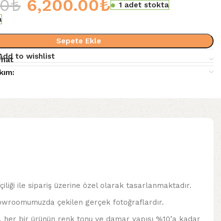
00
₺
6,200.00
₺
1 adet stokta
a
Sepete Ekle
Add to wishlist
imat
kım:
çiliği ile sipariş üzerine özel olarak tasarlanmaktadır.
howroomumuzda çekilen gerçek fotoğraflardır.
e, her bir ürünün renk tonu ve damar yapısı %10’a kadar