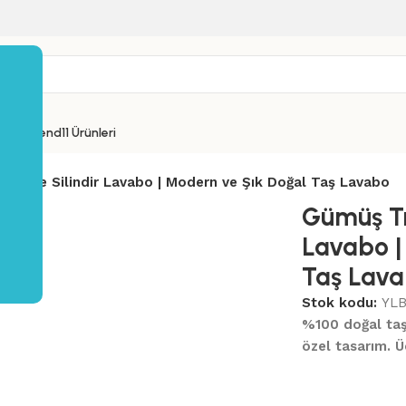
yı Entrend11 Ürünleri
skitme Silindir Lavabo | Modern ve Şık Doğal Taş Lavabo
Gümüş Tr
Lavabo |
Taş Lav
Stok kodu:
YLB
%100 doğal taş, 
özel tasarım. Ü