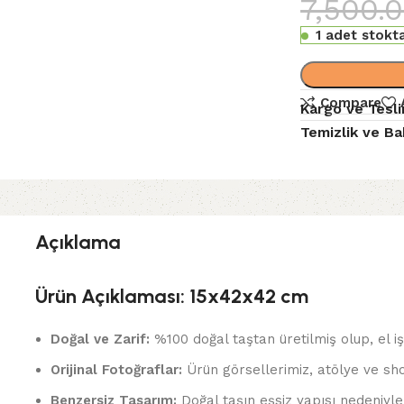
7,500.
1 adet stokt
Compare
Kargo ve Tesl
Temizlik ve Ba
Açıklama
Ürün Açıklaması: 15x42x42 cm
Doğal ve Zarif:
%100 doğal taştan üretilmiş olup, el iş
Orijinal Fotoğraflar:
Ürün görsellerimiz, atölye ve s
Benzersiz Tasarım:
Doğal taşın eşsiz yapısı nedeniyl