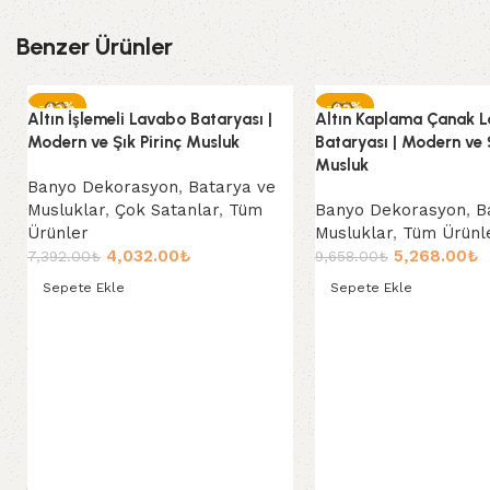
Benzer Ürünler
-45%
-45%
Altın İşlemeli Lavabo Bataryası |
Altın Kaplama Çanak 
Modern ve Şık Pirinç Musluk
Bataryası | Modern ve Ş
Musluk
Banyo Dekorasyon
,
Batarya ve
Musluklar
,
Çok Satanlar
,
Tüm
Banyo Dekorasyon
,
B
Ürünler
Musluklar
,
Tüm Ürünl
4,032.00
₺
5,268.00
₺
7,392.00
₺
9,658.00
₺
Sepete Ekle
Sepete Ekle
Sepete Ekle
Sepete Ekle