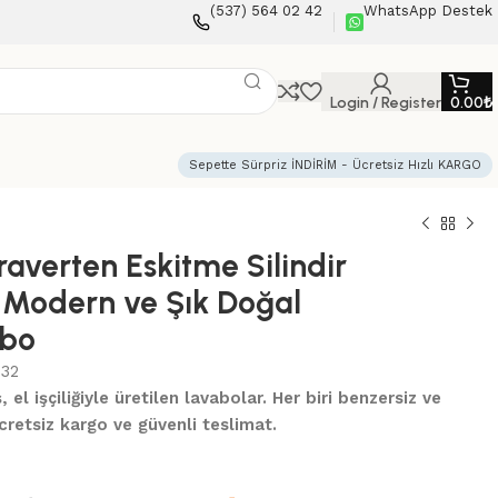
(537) 564 02 42
WhatsApp Destek
Login / Register
0.00
₺
Sepette Sürpriz İNDİRİM - Ücretsiz Hızlı KARGO
averten Eskitme Silindir
 Modern ve Şık Doğal
abo
32
el işçiliğiyle üretilen lavabolar. Her biri benzersiz ve
cretsiz kargo ve güvenli teslimat.