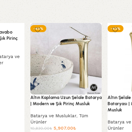
-45%
-45%
Lavabo
ık Pirinç
atarya ve
er
Altın Kaplama Uzun Şelale Batarya
Altın Şelal
| Modern ve Şık Pirinç Musluk
Bataryası | 
Musluk
Batarya ve Musluklar
,
Tüm
Ürünler
Batarya ve
5,907.00
₺
Ürünler
10,830.00
₺