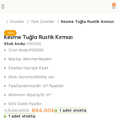
0
yfa
Ürünler
Tüm Ürünler
Kesme Tuğla Rustik Kırmızı
-55%
Kesme Tuğla Rustik Kırmızı
Stok kodu:
PS2500
Ürün Kodu:PS2500
Marka: MermerMaden
Ebatlar:
Karışık Ebat
Stok Durumu:
Stokta var
Fiyatlandırma:
Bir m² fiyatıdır
Minimum Sipariş
:
15 m²
KDV Dahil Fiyattır.
1,526.00
₺
694.00
₺
1 adet stokta
1 adet stokta