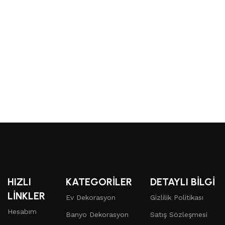
B
Ü
1
HIZLI
KATEGORİLER
DETAYLI BİLGİ
LİNKLER
Ev Dekorasyon
Gizlilik Politikası
Hesabım
Banyo Dekorasyon
Satış Sözleşmesi