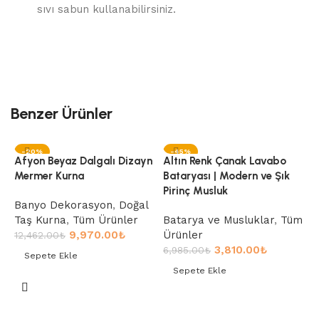
sıvı sabun kullanabilirsiniz.
Benzer Ürünler
-20%
-45%
Afyon Beyaz Dalgalı Dizayn
Altın Renk Çanak Lavabo
Mermer Kurna
Bataryası | Modern ve Şık
Pirinç Musluk
Banyo Dekorasyon
,
Doğal
Taş Kurna
,
Tüm Ürünler
Batarya ve Musluklar
,
Tüm
9,970.00
₺
Ürünler
12,462.00
₺
3,810.00
₺
6,985.00
₺
Sepete Ekle
Sepete Ekle
Sepete Ekle
A
Sepete Ekle
B
P