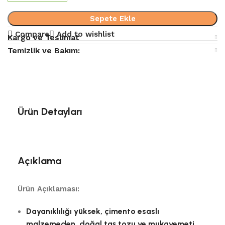
Sepete Ekle
Compare
Add to wishlist
Kargo ve Teslimat
Temizlik ve Bakım:
Ürün Detayları
Açıklama
Ürün Açıklaması:
Dayanıklılığı yüksek, çimento esaslı
malzemeden, doğal taş tozu ve mukavemeti