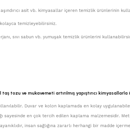
şındırıcı asit vb. kimyasallar içeren temizlik ürünlerinin kul
olayca temizleyebilirsiniz.
anı, sıvı sabun vb. yumuşak temizlik ürünlerini kullanabilirsin
aş tozu ve mukavemeti artırılmış yapıştırıcı kimyasallarla ür
ullanılabilir. Duvar ve kolon kaplamada en kolay uygulanabil
ığı sayesinde en çok tercih edilen kaplama malzemesidir. Metre
yanıklıdır, insan sağlığına zararlı herhangi bir madde içerme