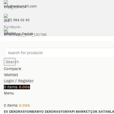
info@entrend11.com
(537) 564 02 42
WhatsApp Destek
Search
Compare
Wishlist
Login / Register
0
items
0.00
₺
Menu
0
items
0.00
₺
EV DEKORASYON
BANYO DEKORASYON
YAPI MARKET
ÇOK SATANL