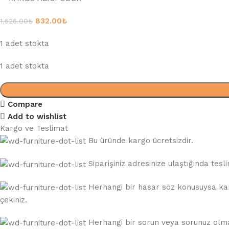
832.00
₺
1,526.00
₺
1 adet stokta
1 adet stokta
Compare
Add to wishlist
Kargo ve Teslimat
Bu üründe kargo ücretsizdir.
Siparişiniz adresinize ulaştığında te
Herhangi bir hasar söz konusuysa karg
çekiniz.
Herhangi bir sorun veya sorunuz olması