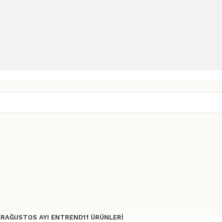
AR
AĞUSTOS AYI ENTREND11 ÜRÜNLERI