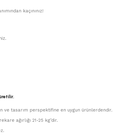
lanımından kaçınınız!
iz.
etilir.
en ve tasarım perspektifine en uygun ürünlerdendir.
kare ağırlığı 21-25 kg’dir.
z.