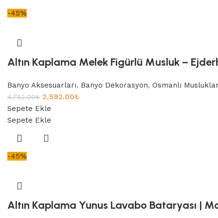
-45%
Altın Kaplama Melek Figürlü Musluk – Ejderh
Banyo Aksesuarları
,
Banyo Dekorasyon
,
Osmanlı Musluklar
2,592.00
₺
4,752.00
₺
Sepete Ekle
Sepete Ekle
-45%
Altın Kaplama Yunus Lavabo Bataryası | Mo