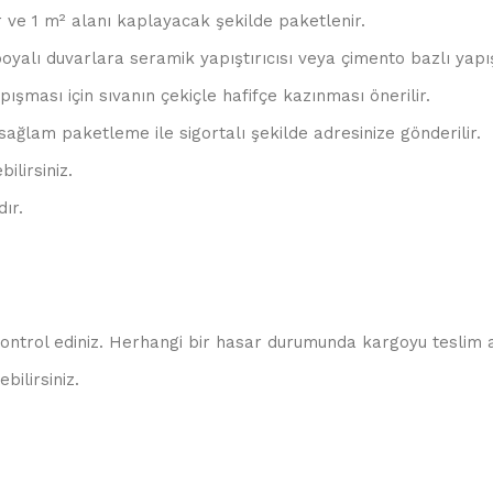
ir ve 1 m² alanı kaplayacak şekilde paketlenir.
 boyalı duvarlara seramik yapıştırıcısı veya çimento bazlı yapış
şması için sıvanın çekiçle hafifçe kazınması önerilir.
sağlam paketleme ile sigortalı şekilde adresinize gönderilir.
ilirsiniz.
ır.
kontrol ediniz. Herhangi bir hasar durumunda kargoyu teslim a
bilirsiniz.