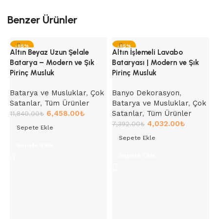
Benzer Ürünler
-45%
-45%
Altın Beyaz Uzun Şelale
Altın İşlemeli Lavabo
Batarya – Modern ve Şık
Bataryası | Modern ve Şık
Pirinç Musluk
Pirinç Musluk
Batarya ve Musluklar
,
Çok
Banyo Dekorasyon
,
Satanlar
,
Tüm Ürünler
Batarya ve Musluklar
,
Çok
6,458.00
₺
Satanlar
,
Tüm Ürünler
11,840.00
₺
4,032.00
₺
7,392.00
₺
Sepete Ekle
Sepete Ekle
A
Sepete Ekle
B
Sepete Ekle
P
B
B
Ü
6