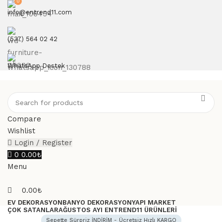
0
info@entrend11.com
(537) 564 02 42
WhatsApp Destek
Compare
Wishlist
Login / Register
0
0.00
₺
Menu
0.00
₺
EV DEKORASYON
BANYO DEKORASYON
YAPI MARKET
ÇOK SATANLAR
AĞUSTOS AYI ENTREND11 ÜRÜNLERI
Sepette Sürpriz İNDİRİM - Ücretsiz Hızlı KARGO