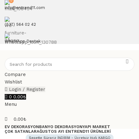
0
info@entrend11.com
(537) 564 02 42
WhatsApp Destek
Compare
Wishlist
Login / Register
0
0.00
₺
Menu
0.00
₺
EV DEKORASYON
BANYO DEKORASYON
YAPI MARKET
ÇOK SATANLAR
AĞUSTOS AYI ENTREND11 ÜRÜNLERI
Sepette Sürpriz İNDİRİM - Ücretsiz Hızlı KARGO