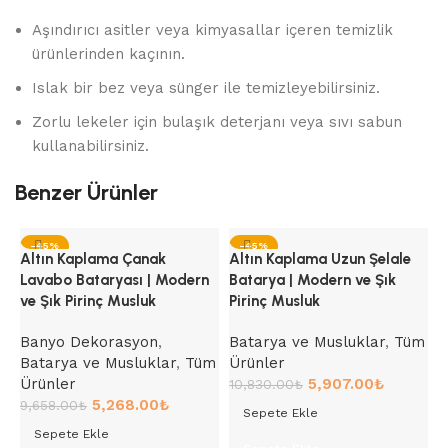
Aşındırıcı asitler veya kimyasallar içeren temizlik
ürünlerinden kaçının.
Islak bir bez veya sünger ile temizleyebilirsiniz.
Zorlu lekeler için bulaşık deterjanı veya sıvı sabun
kullanabilirsiniz.
Benzer Ürünler
-45%
-45%
Altın Kaplama Çanak
Altın Kaplama Uzun Şelale
Lavabo Bataryası | Modern
Batarya | Modern ve Şık
ve Şık Pirinç Musluk
Pirinç Musluk
Banyo Dekorasyon
,
Batarya ve Musluklar
,
Tüm
Batarya ve Musluklar
,
Tüm
Ürünler
Ürünler
5,907.00
₺
10,830.00
₺
5,268.00
₺
9,658.00
₺
Sepete Ekle
Sepete Ekle
A