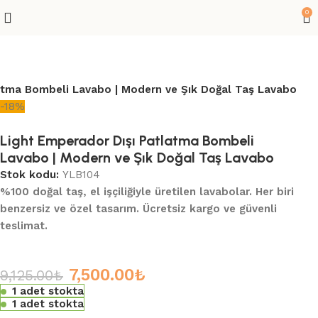
0
atma Bombeli Lavabo | Modern ve Şık Doğal Taş Lavabo
-18%
Light Emperador Dışı Patlatma Bombeli
Lavabo | Modern ve Şık Doğal Taş Lavabo
Stok kodu:
YLB104
%100 doğal taş, el işçiliğiyle üretilen lavabolar. Her biri
benzersiz ve özel tasarım. Ücretsiz kargo ve güvenli
teslimat.
7,500.00
₺
9,125.00
₺
1 adet stokta
1 adet stokta