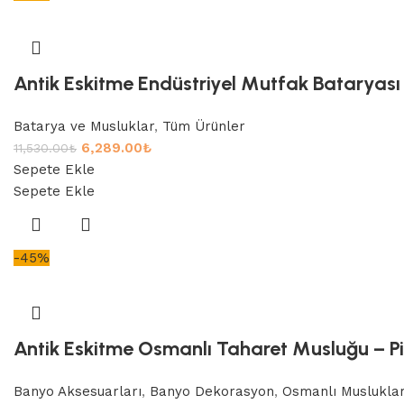
Antik Eskitme Endüstriyel Mutfak Bataryası – 
Batarya ve Musluklar
,
Tüm Ürünler
6,289.00
₺
11,530.00
₺
Sepete Ekle
Sepete Ekle
-45%
Antik Eskitme Osmanlı Taharet Musluğu – Pir
Banyo Aksesuarları
,
Banyo Dekorasyon
,
Osmanlı Musluklar