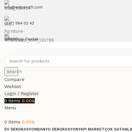
info@entrend11.com
(537) 564 02 42
WhatsApp Destek
Search
Compare
Wishlist
Login / Register
0
items
0.00
₺
Menu
0
items
0.00
₺
EV DEKORASYON
BANYO DEKORASYON
YAPI MARKET
ÇOK SATANL