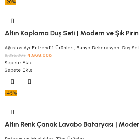
-20%
Altın Kaplama Duş Seti | Modern ve Şık Piri
Ağustos Ayı Entrend11 Ürünleri
,
Banyo Dekorasyon
,
Duş Set
4,868.00
₺
6,085.00
₺
Sepete Ekle
Sepete Ekle
-45%
Altın Renk Çanak Lavabo Bataryası | Modern
Batarya ve Musluklar
,
Tüm Ürünler