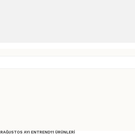
AR
AĞUSTOS AYI ENTREND11 ÜRÜNLERI