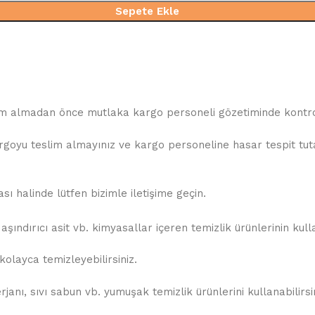
Sepete Ekle
slim almadan önce mutlaka kargo personeli gözetiminde kontrol
oyu teslim almayınız ve kargo personeline hasar tespit tutana
 halinde lütfen bizimle iletişime geçin.
şındırıcı asit vb. kimyasallar içeren temizlik ürünlerinin kul
olayca temizleyebilirsiniz.
anı, sıvı sabun vb. yumuşak temizlik ürünlerini kullanabilirsin