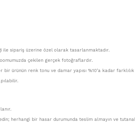
ği ile sipariş üzerine özel olarak tasarlanmaktadır.
oomumuzda çekilen gerçek fotoğraflardır.
r bir ürünün renk tonu ve damar yapısı %10’a kadar farklılık 
ılabilir.
lanır.
edin; herhangi bir hasar durumunda teslim almayın ve tutanak