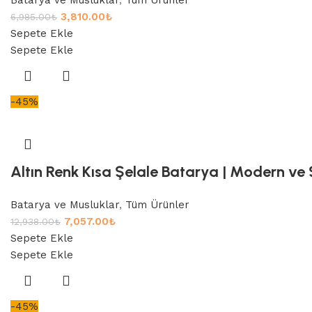
3,810.00
₺
6,985.00
₺
Sepete Ekle
Sepete Ekle
-45%
Altın Renk Kısa Şelale Batarya | Modern ve 
Batarya ve Musluklar
,
Tüm Ürünler
7,057.00
₺
12,938.00
₺
Sepete Ekle
Sepete Ekle
-45%