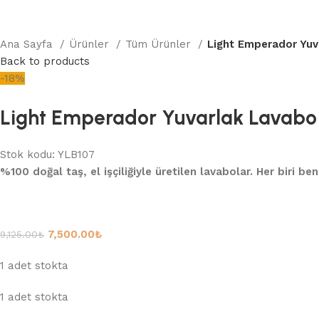
Ana Sayfa
Ürünler
Tüm Ürünler
Light Emperador Yuv
Back to products
-18%
Light Emperador Yuvarlak Lavabo 
Stok kodu:
YLB107
%100 doğal taş, el işçiliğiyle üretilen lavabolar. Her biri be
7,500.00
₺
9,125.00
₺
1 adet stokta
1 adet stokta