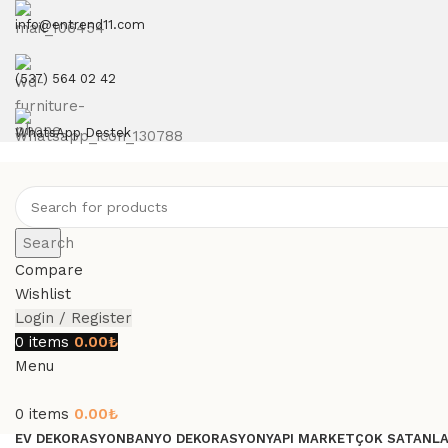
info@entrend11.com
(537) 564 02 42
WhatsApp Destek
Search
Compare
Wishlist
Login / Register
0
items
0.00
₺
Menu
0
items
0.00
₺
EV DEKORASYON
BANYO DEKORASYON
YAPI MARKET
ÇOK SATANL