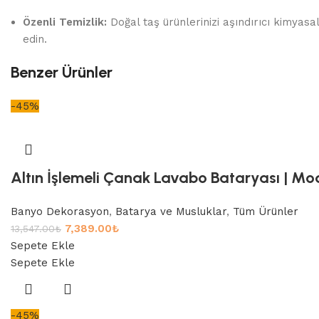
Özenli Temizlik:
Doğal taş ürünlerinizi aşındırıcı kimyas
edin.
Benzer Ürünler
-45%
Altın İşlemeli Çanak Lavabo Bataryası | Mod
Banyo Dekorasyon
,
Batarya ve Musluklar
,
Tüm Ürünler
7,389.00
₺
13,547.00
₺
Sepete Ekle
Sepete Ekle
-45%