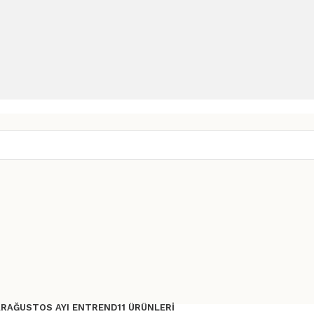
AR
AĞUSTOS AYI ENTREND11 ÜRÜNLERI