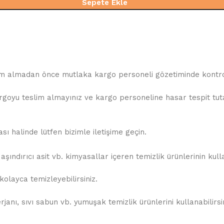
Sepete Ekle
slim almadan önce mutlaka kargo personeli gözetiminde kontrol
oyu teslim almayınız ve kargo personeline hasar tespit tutana
 halinde lütfen bizimle iletişime geçin.
şındırıcı asit vb. kimyasallar içeren temizlik ürünlerinin kul
olayca temizleyebilirsiniz.
anı, sıvı sabun vb. yumuşak temizlik ürünlerini kullanabilirsin