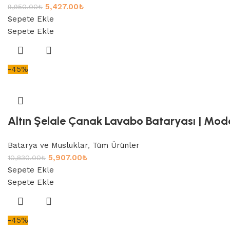
5,427.00
₺
9,950.00
₺
Sepete Ekle
Sepete Ekle
-45%
Altın Şelale Çanak Lavabo Bataryası | Mode
Batarya ve Musluklar
,
Tüm Ürünler
5,907.00
₺
10,830.00
₺
Sepete Ekle
Sepete Ekle
-45%