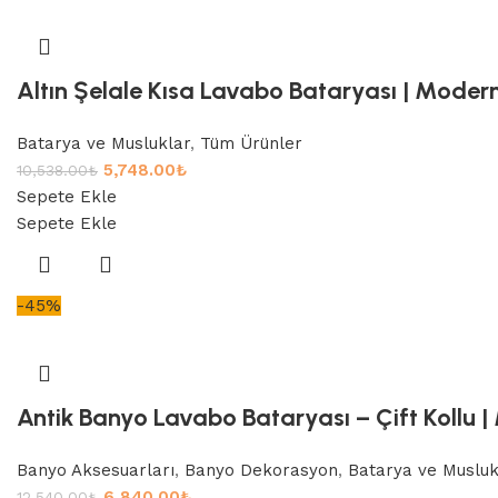
Altın Şelale Kısa Lavabo Bataryası | Modern
Batarya ve Musluklar
,
Tüm Ürünler
5,748.00
₺
10,538.00
₺
Sepete Ekle
Sepete Ekle
-45%
Antik Banyo Lavabo Bataryası – Çift Kollu |
Banyo Aksesuarları
,
Banyo Dekorasyon
,
Batarya ve Musluk
6,840.00
₺
12,540.00
₺