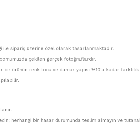
ği ile sipariş üzerine özel olarak tasarlanmaktadır.
oomumuzda çekilen gerçek fotoğraflardır.
r bir ürünün renk tonu ve damar yapısı %10’a kadar farklılık 
ılabilir.
lanır.
edin; herhangi bir hasar durumunda teslim almayın ve tutanak