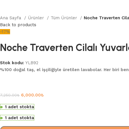
Ana Sayfa
Ürünler
Tüm Ürünler
Noche Traverten Cila
Back to products
-17%
Noche Traverten Cilalı Yuvar
Stok kodu:
YLB92
%100 doğal taş, el işçiliğiyle üretilen lavabolar. Her biri be
6,000.00
₺
7,250.00
₺
1 adet stokta
1 adet stokta