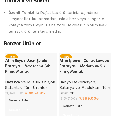
Temizlik ve Bakım:
Özenli Temizlik:
Doğal taş ürünlerinizi aşındırıcı
kimyasallar kullanmadan, ıslak bez veya süngerle
kolayca temizleyin. Daha zorlu lekeler için yumuşak
temizlik ürünleri tercih edin.
Benzer Ürünler
-45%
-45%
Altın Beyaz Uzun Şelale
Altın İşlemeli Çanak Lavabo
Batarya – Modern ve Şık
Bataryası | Modern ve Şık
Pirinç Musluk
Pirinç Musluk
Batarya ve Musluklar
,
Çok
Banyo Dekorasyon
,
Satanlar
,
Tüm Ürünler
Batarya ve Musluklar
,
Tüm
6,458.00
₺
Ürünler
11,840.00
₺
7,389.00
₺
13,547.00
₺
Sepete Ekle
Sepete Ekle
A
Sepete Ekle
B
Sepete Ekle