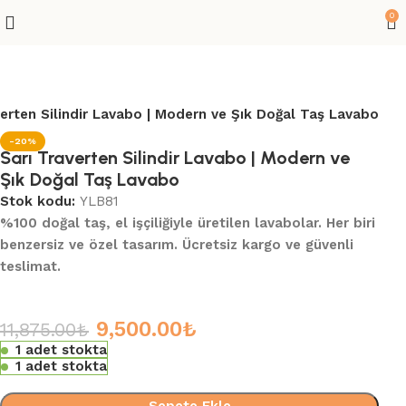
0
verten Silindir Lavabo | Modern ve Şık Doğal Taş Lavabo
-20%
Sarı Traverten Silindir Lavabo | Modern ve
Şık Doğal Taş Lavabo
Stok kodu:
YLB81
%100 doğal taş, el işçiliğiyle üretilen lavabolar. Her biri
benzersiz ve özel tasarım. Ücretsiz kargo ve güvenli
teslimat.
9,500.00
₺
11,875.00
₺
1 adet stokta
1 adet stokta