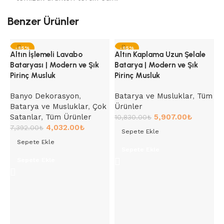
Benzer Ürünler
-45%
-45%
Altın İşlemeli Lavabo
Altın Kaplama Uzun Şelale
Bataryası | Modern ve Şık
Batarya | Modern ve Şık
Pirinç Musluk
Pirinç Musluk
Banyo Dekorasyon
,
Batarya ve Musluklar
,
Tüm
Batarya ve Musluklar
,
Çok
Ürünler
Satanlar
,
Tüm Ürünler
5,907.00
₺
10,830.00
₺
4,032.00
₺
7,392.00
₺
Sepete Ekle
Sepete Ekle
A
Sepete Ekle
B
Sepete Ekle
P
B
Ü
8