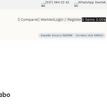
(537) 564 02 42
WhatsApp Destek
Compare
Wishlist
Login / Register
0
items
0.00
₺
Sepette Sürpriz İNDİRİM - Ücretsiz Hızlı KARGO
vabo