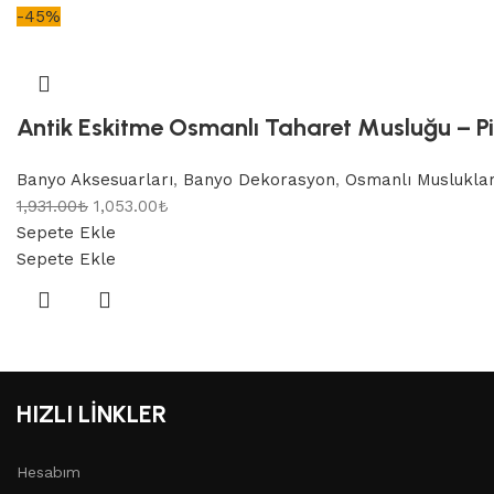
-45%
Antik Eskitme Osmanlı Taharet Musluğu – Pir
Banyo Aksesuarları
,
Banyo Dekorasyon
,
Osmanlı Musluklar
1,931.00
₺
1,053.00
₺
Sepete Ekle
Sepete Ekle
HIZLI LİNKLER
Hesabım