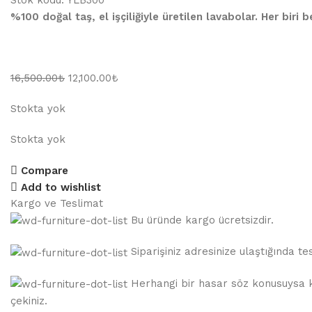
Stok kodu:
YLB300
%100 doğal taş, el işçiliğiyle üretilen lavabolar. Her biri
16,500.00
₺
12,100.00
₺
Stokta yok
Stokta yok
Compare
Add to wishlist
Kargo ve Teslimat
Bu üründe kargo ücretsizdir.
Siparişiniz adresinize ulaştığında 
Herhangi bir hasar söz konusuysa ka
çekiniz.