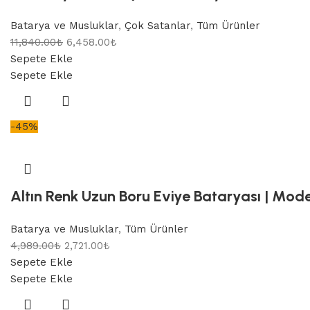
Batarya ve Musluklar
,
Çok Satanlar
,
Tüm Ürünler
11,840.00
₺
6,458.00
₺
Sepete Ekle
Sepete Ekle
-45%
Altın Renk Uzun Boru Eviye Bataryası | Mode
Batarya ve Musluklar
,
Tüm Ürünler
4,989.00
₺
2,721.00
₺
Sepete Ekle
Sepete Ekle