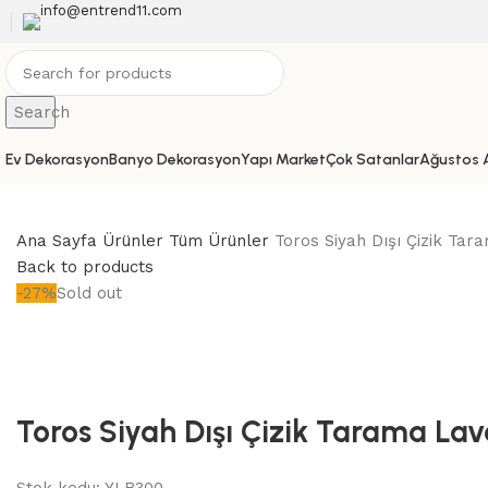
info@entrend11.com
Search
Ev Dekorasyon
Banyo Dekorasyon
Yapı Market
Çok Satanlar
Ağustos A
Ana Sayfa
Ürünler
Tüm Ürünler
Toros Siyah Dışı Çizik Ta
Back to products
-27%
Sold out
Toros Siyah Dışı Çizik Tarama La