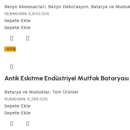
Banyo Aksesuarları
,
Banyo Dekorasyon
,
Batarya ve Musluk
12,540.00
₺
6,840.00
₺
Sepete Ekle
Sepete Ekle
-45%
Antik Eskitme Endüstriyel Mutfak Bataryası – 
Batarya ve Musluklar
,
Tüm Ürünler
11,530.00
₺
6,289.00
₺
Sepete Ekle
Sepete Ekle