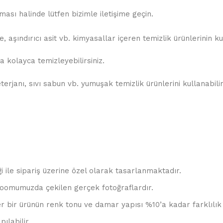
sı halinde lütfen bizimle iletişime geçin.
 aşındırıcı asit vb. kimyasallar içeren temizlik ürünlerinin k
 kolayca temizleyebilirsiniz.
rjanı, sıvı sabun vb. yumuşak temizlik ürünlerini kullanabilir
ği ile sipariş üzerine özel olarak tasarlanmaktadır.
oomumuzda çekilen gerçek fotoğraflardır.
r bir ürünün renk tonu ve damar yapısı %10’a kadar farklılık 
ılabilir.