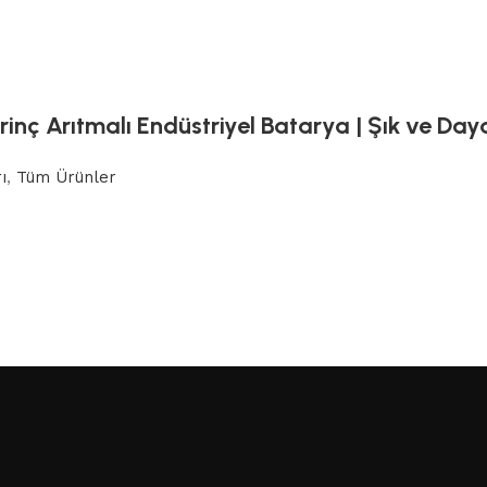
inç Arıtmalı Endüstriyel Batarya | Şık ve Daya
ı
,
Tüm Ürünler