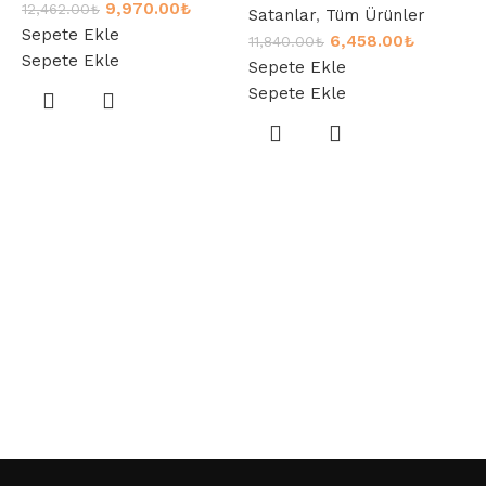
9,970.00
₺
12,462.00
₺
Satanlar
,
Tüm Ürünler
Sepete Ekle
6,458.00
₺
11,840.00
₺
Sepete Ekle
Sepete Ekle
Sepete Ekle
v
B
Ü
4
S
S