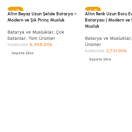
-45%
-45%
Altın Beyaz Uzun Şelale Batarya –
Altın Renk Uzun Boru E
Modern ve Şık Pirinç Musluk
Bataryası | Modern ve Ş
Musluk
Batarya ve Musluklar
,
Çok
Satanlar
,
Tüm Ürünler
Batarya ve Musluklar
6,458.00
₺
Ürünler
11,840.00
₺
2,721.00
₺
4,989.00
₺
Sepete Ekle
Sepete Ekle
Sepete Ekle
Sepete Ekle