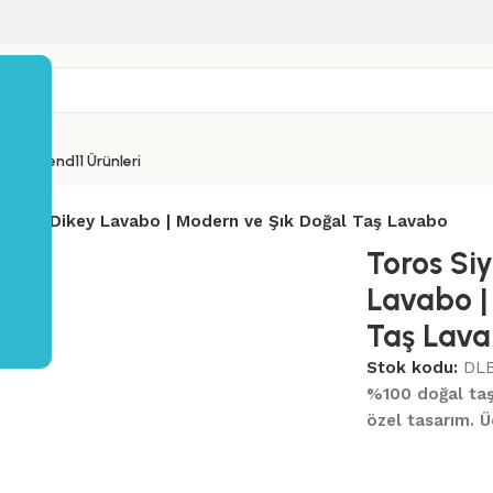
yı Entrend11 Ürünleri
Model Dikey Lavabo | Modern ve Şık Doğal Taş Lavabo
Toros Si
Lavabo |
Taş Lav
Stok kodu:
DL
%100 doğal taş, 
özel tasarım. Ü