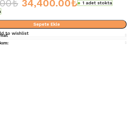
.00
₺
34,400.00
₺
1 adet stokta
a
Sepete Ekle
d to wishlist
imat
kım: