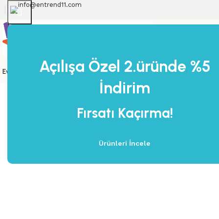
info@entrend11.com
Açılışa Özel 2.üründe %5
Ev Dekorasyon
Banyo Dekorasyon
Yapı Market
Çok Satanlar
Ağustos A
İndirim
Ana Sayfa
Ürünler
Tüm Ürünler
Toros Siyah Vazo 
Fırsatı Kaçırma!
-20%
Ürünleri İncele