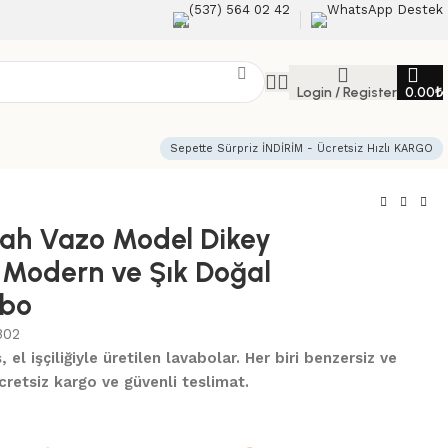
(537) 564 02 42
WhatsApp Destek
Login / Register
0.00
₺
Sepette Sürpriz İNDİRİM - Ücretsiz Hızlı KARGO
yah Vazo Model Dikey
 Modern ve Şık Doğal
abo
B02
el işçiliğiyle üretilen lavabolar. Her biri benzersiz ve
cretsiz kargo ve güvenli teslimat.