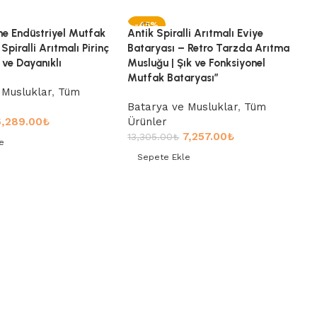
-45%
me Endüstriyel Mutfak
Antik Spiralli Arıtmalı Eviye
Spiralli Arıtmalı Pirinç
Bataryası – Retro Tarzda Arıtma
 ve Dayanıklı
Musluğu | Şık ve Fonksiyonel
Mutfak Bataryası”
 Musluklar
,
Tüm
Batarya ve Musluklar
,
Tüm
6,289.00
₺
Ürünler
7,257.00
₺
13,305.00
₺
e
Sepete Ekle
le
Sepete Ekle