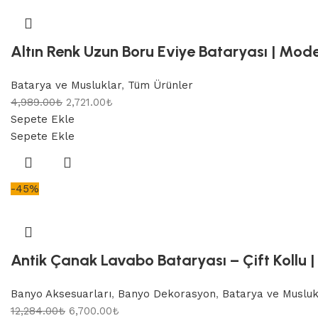
Altın Renk Uzun Boru Eviye Bataryası | Mode
Batarya ve Musluklar
,
Tüm Ürünler
4,989.00
₺
2,721.00
₺
Sepete Ekle
Sepete Ekle
-45%
Antik Çanak Lavabo Bataryası – Çift Kollu |
Banyo Aksesuarları
,
Banyo Dekorasyon
,
Batarya ve Musluk
12,284.00
₺
6,700.00
₺