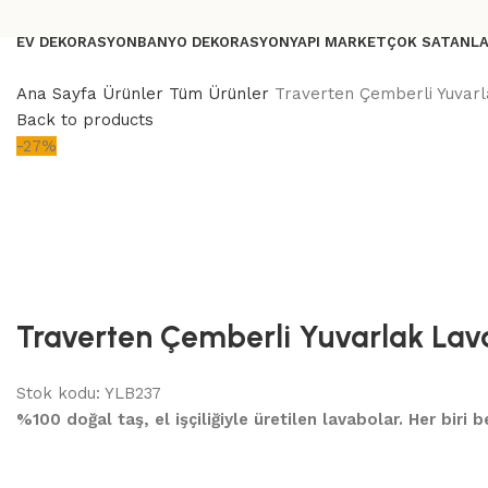
EV DEKORASYON
BANYO DEKORASYON
YAPI MARKET
ÇOK SATANL
Ana Sayfa
Ürünler
Tüm Ürünler
Traverten Çemberli Yuvarl
Back to products
-27%
Traverten Çemberli Yuvarlak Lav
Stok kodu:
YLB237
%100 doğal taş, el işçiliğiyle üretilen lavabolar. Her biri