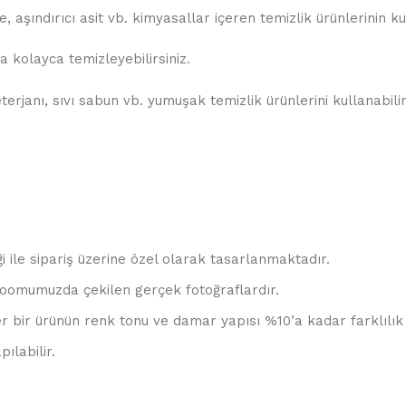
 aşındırıcı asit vb. kimyasallar içeren temizlik ürünlerinin k
 kolayca temizleyebilirsiniz.
rjanı, sıvı sabun vb. yumuşak temizlik ürünlerini kullanabilir
ği ile sipariş üzerine özel olarak tasarlanmaktadır.
oomumuzda çekilen gerçek fotoğraflardır.
r bir ürünün renk tonu ve damar yapısı %10’a kadar farklılık 
ılabilir.