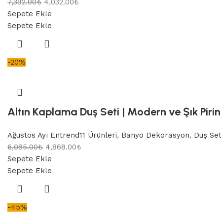
7,392.00
₺
4,032.00
₺
Sepete Ekle
Sepete Ekle
-20%
Altın Kaplama Duş Seti | Modern ve Şık Piri
Ağustos Ayı Entrend11 Ürünleri
,
Banyo Dekorasyon
,
Duş Set
6,085.00
₺
4,868.00
₺
Sepete Ekle
Sepete Ekle
-45%