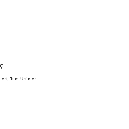
nç
leri
,
Tüm Ürünler