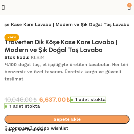
0
 Köşe Kase Kare Lavabo | Modern ve Şık Doğal Taş Lavabo
-34%
Traverten Dik Köşe Kase Kare Lavabo |
Modern ve Şık Doğal Taş Lavabo
Stok kodu:
KLB34
%100 doğal taş, el işçiliğiyle üretilen lavabolar. Her biri
benzersiz ve özel tasarım. Ücretsiz kargo ve güvenli
teslimat.
10,046.00
₺
6,637.00
₺
1 adet stokta
1 adet stokta
Sepete Ekle
Compare
Add to wishlist
Kargo ve Teslimat