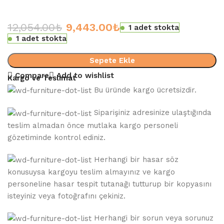
12,054.00
₺
9,443.00
₺
1 adet stokta
1 adet stokta
Sepete Ekle
Compare
Add to wishlist
Kargo ve Teslimat
Bu üründe kargo ücretsizdir.
Siparişiniz adresinize ulaştığında
teslim almadan önce mutlaka kargo personeli
gözetiminde kontrol ediniz.
Herhangi bir hasar söz
konusuysa kargoyu teslim almayınız ve kargo
personeline hasar tespit tutanağı tutturup bir kopyasını
isteyiniz veya fotoğrafını çekiniz.
Herhangi bir sorun veya sorunuz