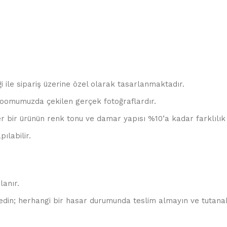
ği ile sipariş üzerine özel olarak tasarlanmaktadır.
oomumuzda çekilen gerçek fotoğraflardır.
r bir ürünün renk tonu ve damar yapısı %10’a kadar farklılık 
ılabilir.
lanır.
edin; herhangi bir hasar durumunda teslim almayın ve tutanak