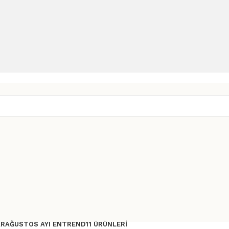
AR
AĞUSTOS AYI ENTREND11 ÜRÜNLERI