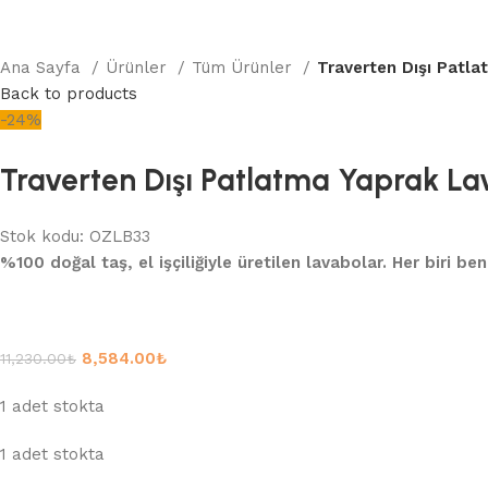
Ana Sayfa
Ürünler
Tüm Ürünler
Traverten Dışı Patl
Back to products
-24%
Traverten Dışı Patlatma Yaprak La
Stok kodu:
OZLB33
%100 doğal taş, el işçiliğiyle üretilen lavabolar. Her biri be
8,584.00
₺
11,230.00
₺
1 adet stokta
1 adet stokta