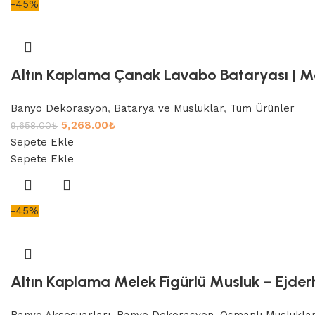
-45%
Altın Kaplama Çanak Lavabo Bataryası | Mo
Banyo Dekorasyon
,
Batarya ve Musluklar
,
Tüm Ürünler
5,268.00
₺
9,658.00
₺
Sepete Ekle
Sepete Ekle
-45%
Altın Kaplama Melek Figürlü Musluk – Ejderh
Banyo Aksesuarları
,
Banyo Dekorasyon
,
Osmanlı Musluklar