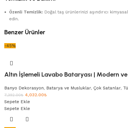
Özenli Temizlik:
Doğal taş ürünlerinizi aşındırıcı kimyas
edin.
Benzer Ürünler
-45%
Altın İşlemeli Lavabo Bataryası | Modern ve 
Banyo Dekorasyon
,
Batarya ve Musluklar
,
Çok Satanlar
,
Tü
4,032.00
₺
7,392.00
₺
Sepete Ekle
Sepete Ekle