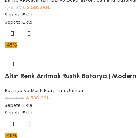
2,592.00
₺
4,752.00
₺
Sepete Ekle
Sepete Ekle
-45%
Altın Renk Arıtmalı Rustik Batarya | Modern 
Batarya ve Musluklar
,
Tüm Ürünler
4,536.00
₺
8,316.00
₺
Sepete Ekle
Sepete Ekle
-45%