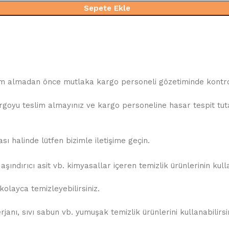
Sepete Ekle
slim almadan önce mutlaka kargo personeli gözetiminde kontrol
oyu teslim almayınız ve kargo personeline hasar tespit tutana
 halinde lütfen bizimle iletişime geçin.
şındırıcı asit vb. kimyasallar içeren temizlik ürünlerinin kul
olayca temizleyebilirsiniz.
anı, sıvı sabun vb. yumuşak temizlik ürünlerini kullanabilirsin