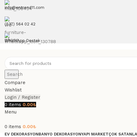
info@entrend11.com
(537) 564 02 42
WhatsApp Destek
Search
Compare
Wishlist
Login / Register
0
items
0.00
₺
Menu
0
items
0.00
₺
EV DEKORASYON
BANYO DEKORASYON
YAPI MARKET
ÇOK SATANL