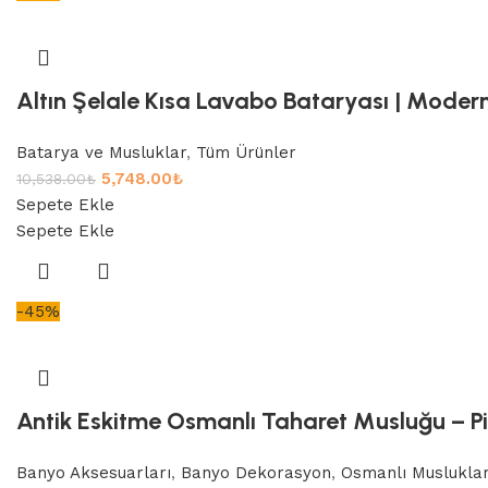
Altın Şelale Kısa Lavabo Bataryası | Modern
Batarya ve Musluklar
,
Tüm Ürünler
5,748.00
₺
10,538.00
₺
Sepete Ekle
Sepete Ekle
-45%
Antik Eskitme Osmanlı Taharet Musluğu – Pir
Banyo Aksesuarları
,
Banyo Dekorasyon
,
Osmanlı Musluklar