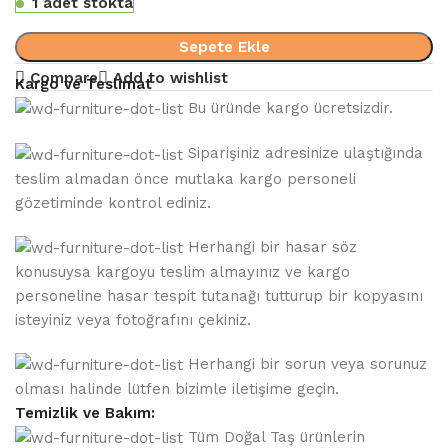
1 adet stokta
Sepete Ekle
Compare
Add to wishlist
Kargo ve Teslimat
Bu üründe kargo ücretsizdir.
Siparişiniz adresinize ulaştığında
teslim almadan önce mutlaka kargo personeli
gözetiminde kontrol ediniz.
Herhangi bir hasar söz
konusuysa kargoyu teslim almayınız ve kargo
personeline hasar tespit tutanağı tutturup bir kopyasını
isteyiniz veya fotoğrafını çekiniz.
Herhangi bir sorun veya sorunuz
olması halinde lütfen bizimle iletişime geçin.
Temizlik ve Bakım:
Tüm Doğal Taş ürünlerin