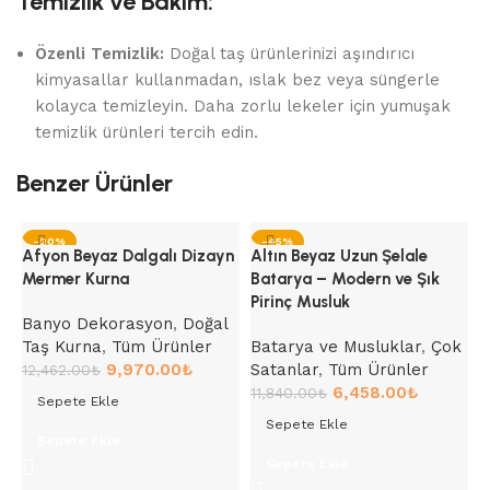
Temizlik ve Bakım:
Özenli Temizlik:
Doğal taş ürünlerinizi aşındırıcı
kimyasallar kullanmadan, ıslak bez veya süngerle
kolayca temizleyin. Daha zorlu lekeler için yumuşak
temizlik ürünleri tercih edin.
Benzer Ürünler
-20%
-45%
Afyon Beyaz Dalgalı Dizayn
Altın Beyaz Uzun Şelale
Mermer Kurna
Batarya – Modern ve Şık
Pirinç Musluk
Banyo Dekorasyon
,
Doğal
Taş Kurna
,
Tüm Ürünler
Batarya ve Musluklar
,
Çok
9,970.00
₺
Satanlar
,
Tüm Ürünler
12,462.00
₺
6,458.00
₺
11,840.00
₺
Sepete Ekle
Sepete Ekle
Sepete Ekle
A
Sepete Ekle
L