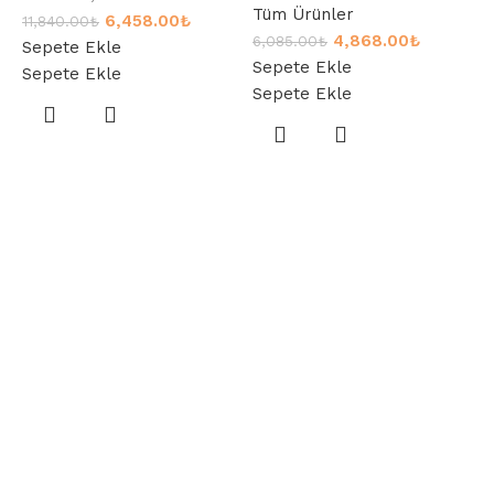
Tüm Ürünler
6,458.00
₺
11,840.00
₺
4,868.00
₺
6,085.00
₺
Sepete Ekle
Sepete Ekle
Sepete Ekle
Sepete Ekle
P
B
Ü
6
S
S