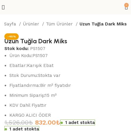
0
a Sayfa
Ürünler
Tüm Ürünler
Uzun Tuğla Dark Miks
-45%
Uzun Tuğla Dark Miks
Stok kodu:
PS1507
Ürün Kodu:PS1507
Ebatlar:
Karışık Ebat
Stok Durumu:
Stokta var
Fiyatlandırma:
Bir m² fiyatıdır
Minimum Sipariş
:
15 m²
KDV Dahil Fiyattır
KARGO ALICI ÖDER
1,526.00
₺
832.00
₺
1 adet stokta
1 adet stokta