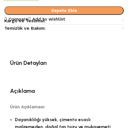
Sepete Ekle
Compare
Add to wishlist
Kargo ve Teslimat
Temizlik ve Bakım:
Ürün Detayları
Açıklama
Ürün Açıklaması:
Dayanıklılığı yüksek, çimento esaslı
malzemeden, doğal taş tozu ve mukavemeti