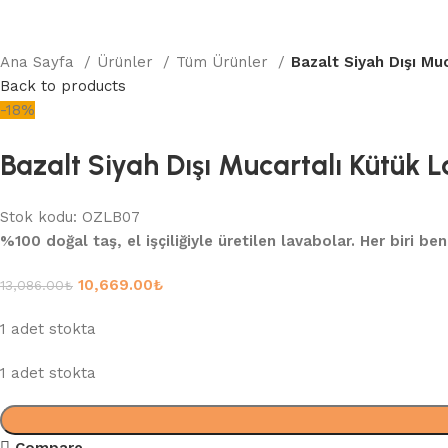
Ana Sayfa
Ürünler
Tüm Ürünler
Bazalt Siyah Dışı Mu
Back to products
-18%
Bazalt Siyah Dışı Mucartalı Kütük
Stok kodu:
OZLB07
%100 doğal taş, el işçiliğiyle üretilen lavabolar. Her biri be
10,669.00
₺
13,086.00
₺
1 adet stokta
1 adet stokta
Compare