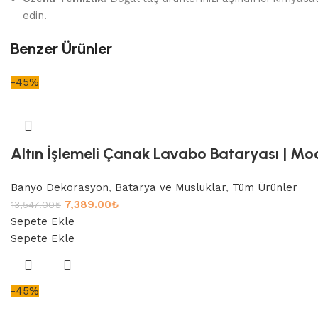
edin.
Benzer Ürünler
-45%
Altın İşlemeli Çanak Lavabo Bataryası | Mod
Banyo Dekorasyon
,
Batarya ve Musluklar
,
Tüm Ürünler
7,389.00
₺
13,547.00
₺
Sepete Ekle
Sepete Ekle
-45%