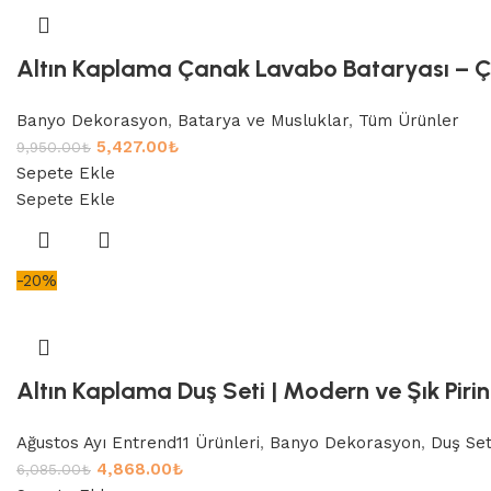
Altın Kaplama Çanak Lavabo Bataryası – Çif
Banyo Dekorasyon
,
Batarya ve Musluklar
,
Tüm Ürünler
5,427.00
₺
9,950.00
₺
Sepete Ekle
Sepete Ekle
-20%
Altın Kaplama Duş Seti | Modern ve Şık Piri
Ağustos Ayı Entrend11 Ürünleri
,
Banyo Dekorasyon
,
Duş Set
4,868.00
₺
6,085.00
₺