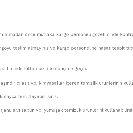
slim almadan önce mutlaka kargo personeli gözetiminde kontrol
oyu teslim almayınız ve kargo personeline hasar tespit tutana
 halinde lütfen bizimle iletişime geçin.
şındırıcı asit vb. kimyasallar içeren temizlik ürünlerinin kul
olayca temizleyebilirsiniz.
anı, sıvı sabun vb. yumuşak temizlik ürünlerini kullanabilirsin