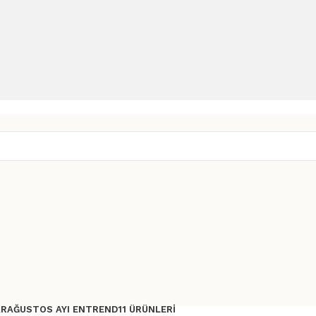
AR
AĞUSTOS AYI ENTREND11 ÜRÜNLERI