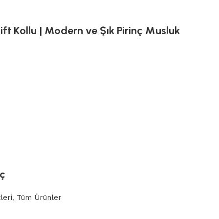
t Kollu | Modern ve Şık Pirinç Musluk
nç
leri
,
Tüm Ürünler