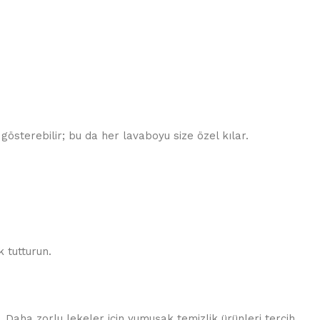
gösterebilir; bu da her lavaboyu size özel kılar.
 tutturun.
 Daha zorlu lekeler için yumuşak temizlik ürünleri tercih