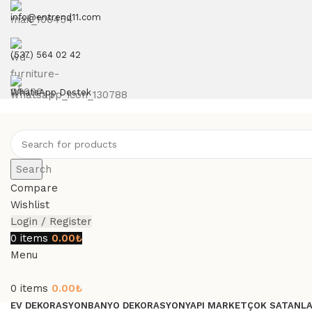
info@entrend11.com
(537) 564 02 42
WhatsApp Destek
Search
Compare
Wishlist
Login / Register
0
items
0.00
₺
Menu
0
items
0.00
₺
EV DEKORASYON
BANYO DEKORASYON
YAPI MARKET
ÇOK SATANL