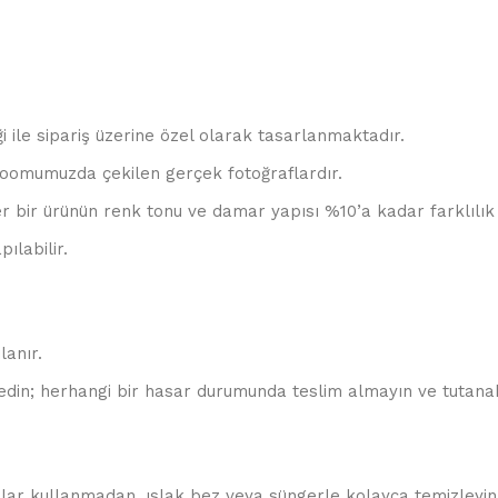
ği ile sipariş üzerine özel olarak tasarlanmaktadır.
oomumuzda çekilen gerçek fotoğraflardır.
r bir ürünün renk tonu ve damar yapısı %10’a kadar farklılık 
ılabilir.
lanır.
edin; herhangi bir hasar durumunda teslim almayın ve tutanak
allar kullanmadan, ıslak bez veya süngerle kolayca temizleyin.