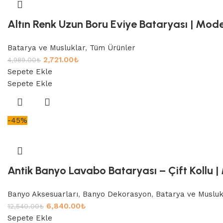
Altın Renk Uzun Boru Eviye Bataryası | Mode
Batarya ve Musluklar
,
Tüm Ürünler
2,721.00
₺
4,989.00
₺
Sepete Ekle
Sepete Ekle
-45%
Antik Banyo Lavabo Bataryası – Çift Kollu |
Banyo Aksesuarları
,
Banyo Dekorasyon
,
Batarya ve Musluk
6,840.00
₺
12,540.00
₺
Sepete Ekle