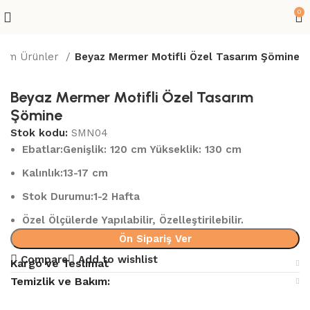
0
Tüm Ürünler
Beyaz Mermer Motifli Özel Tasarım Şömine
Beyaz Mermer Motifli Özel Tasarım
Şömine
Stok kodu:
SMN04
Ebatlar:
Genişlik: 120 cm Yükseklik: 130 cm
Kalınlık:
13-17 cm
Stok Durumu:
1-2 Hafta
Özel Ölçülerde Yapılabilir, Özelleştirilebilir.
Ön Sipariş Ver
Compare
Add to wishlist
Kargo ve Teslimat
Temizlik ve Bakım: