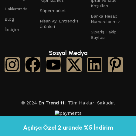
Yapı Market
İptal ve İade
Koşulları
Hakkımızda
Süpermarket
Banka Hesap
Blog
Nisan Ayı Entrend11
Numaralarımız
Ürünleri
İletişim
Sipariş Takip
Sayfası
Sosyal Medya
© 2024
En Trend 11
| Tüm Hakları Saklıdır.
Açılışa Özel 2.üründe %5 İndirim