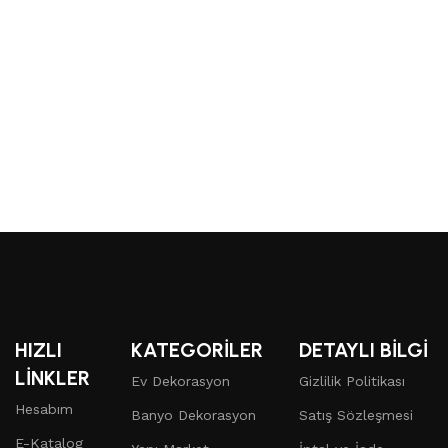
Ü
1
HIZLI
KATEGORİLER
DETAYLI BİLGİ
LİNKLER
Ev Dekorasyon
Gizlilik Politikası
Hesabım
Banyo Dekorasyon
Satış Sözleşmesi
E-Katalog