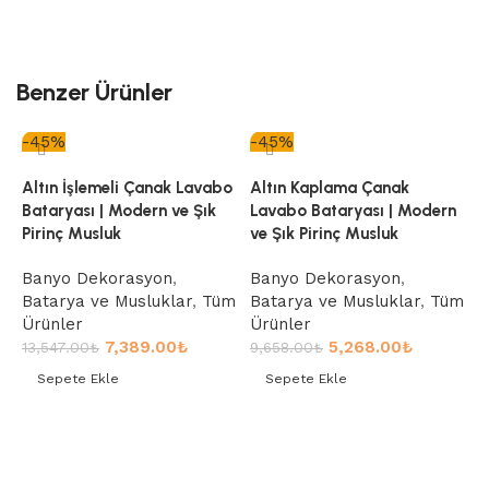
Benzer Ürünler
-45%
-45%
-
Altın İşlemeli Çanak Lavabo
Altın Kaplama Çanak
Bataryası | Modern ve Şık
Lavabo Bataryası | Modern
Pirinç Musluk
ve Şık Pirinç Musluk
Banyo Dekorasyon
,
Banyo Dekorasyon
,
Batarya ve Musluklar
,
Tüm
Batarya ve Musluklar
,
Tüm
Ürünler
Ürünler
7,389.00
₺
5,268.00
₺
13,547.00
₺
9,658.00
₺
Sepete Ekle
Sepete Ekle
A
B
Sepete Ekle
Sepete Ekle
P
B