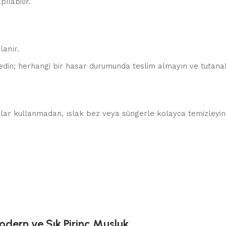
ılabilir.
lanır.
edin; herhangi bir hasar durumunda teslim almayın ve tutanak
allar kullanmadan, ıslak bez veya süngerle kolayca temizleyin.
dern ve Şık Pirinç Musluk