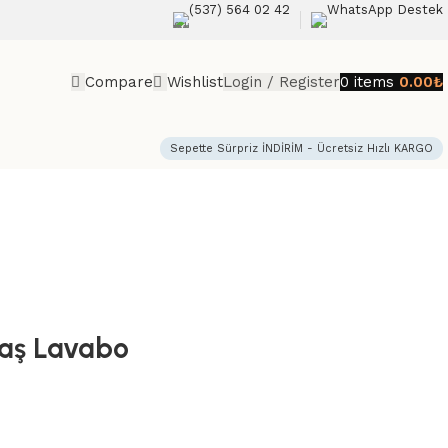
(537) 564 02 42
WhatsApp Destek
Compare
Wishlist
Login / Register
0
items
0.00
₺
Sepette Sürpriz İNDİRİM - Ücretsiz Hızlı KARGO
Taş Lavabo