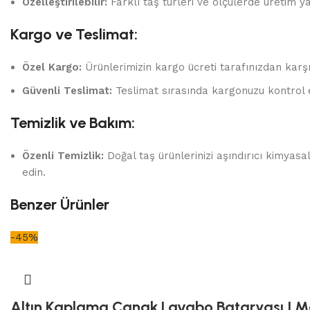
Özelleştirilebilir:
Farklı taş türleri ve ölçülerde üretim yap
Kargo ve Teslimat:
Özel Kargo:
Ürünlerimizin kargo ücreti tarafınızdan karşı
Güvenli Teslimat:
Teslimat sırasında kargonuzu kontrol 
Temizlik ve Bakım:
Özenli Temizlik:
Doğal taş ürünlerinizi aşındırıcı kimyas
edin.
Benzer Ürünler
-45%
Altın Kaplama Çanak Lavabo Bataryası | Mo