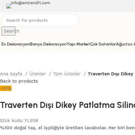
info@entrend11.com
Search
Ev Dekorasyon
Banyo Dekorasyon
Yapı Market
Çok Satanlar
Ağustos A
Ana Sayfa
Ürünler
Tüm Ürünler
Traverten Dışı Dikey
Back to products
-24%
Traverten Dışı Dikey Patlatma Sili
Stok kodu:
YLB58
%100 doğal taş, el işçiliğiyle üretilen lavabolar. Her biri be