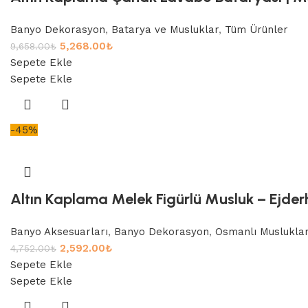
Banyo Dekorasyon
,
Batarya ve Musluklar
,
Tüm Ürünler
5,268.00
₺
9,658.00
₺
Sepete Ekle
Sepete Ekle
-45%
Altın Kaplama Melek Figürlü Musluk – Ejderh
Banyo Aksesuarları
,
Banyo Dekorasyon
,
Osmanlı Musluklar
2,592.00
₺
4,752.00
₺
Sepete Ekle
Sepete Ekle