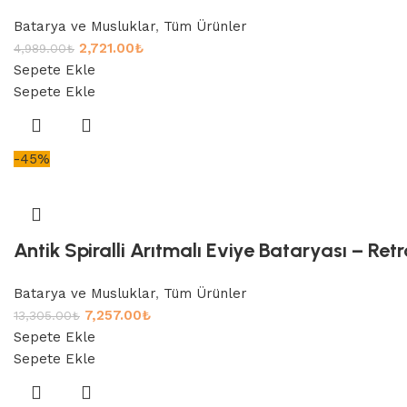
Batarya ve Musluklar
,
Tüm Ürünler
2,721.00
₺
4,989.00
₺
Sepete Ekle
Sepete Ekle
-45%
Antik Spiralli Arıtmalı Eviye Bataryası – R
Batarya ve Musluklar
,
Tüm Ürünler
7,257.00
₺
13,305.00
₺
Sepete Ekle
Sepete Ekle