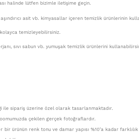
 halinde lütfen bizimle iletişime geçin.
şındırıcı asit vb. kimyasallar içeren temizlik ürünlerinin kul
olayca temizleyebilirsiniz.
anı, sıvı sabun vb. yumuşak temizlik ürünlerini kullanabilirsin
ği ile sipariş üzerine özel olarak tasarlanmaktadır.
oomumuzda çekilen gerçek fotoğraflardır.
r bir ürünün renk tonu ve damar yapısı %10’a kadar farklılık 